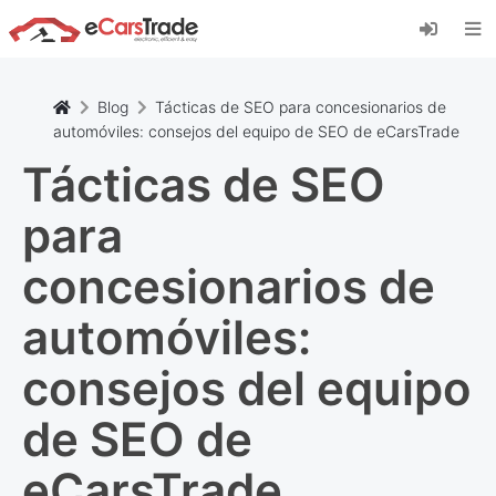
Instala la aplicación web de eCarsTrade,
añádela a tu pantalla de inicio y recibe
actualizaciones al instante.
Instalar
Cancelar
Blog
Tácticas de SEO para concesionarios de
automóviles: consejos del equipo de SEO de eCarsTrade
Tácticas de SEO
para
concesionarios de
automóviles:
consejos del equipo
de SEO de
eCarsTrade