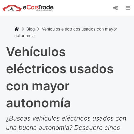
Instala la aplicación web de eCarsTrade,
añádela a tu pantalla de inicio y recibe
actualizaciones al instante.
Instalar
Cancelar
Blog
Vehículos eléctricos usados con mayor
autonomía
Vehículos
eléctricos usados
con mayor
autonomía
¿Buscas vehículos eléctricos usados con
una buena autonomía? Descubre cinco