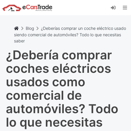
Instala la aplicación web de eCarsTrade,
añádela a tu pantalla de inicio y recibe
actualizaciones al instante.
Instalar
Cancelar
Blog
¿Deberías comprar un coche eléctrico usado
siendo comercial de automóviles? Todo lo que necesitas
saber
¿Debería comprar
coches eléctricos
usados como
comercial de
automóviles? Todo
lo que necesitas