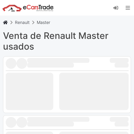
Instala la aplicación web de eCarsTrade,
añádela a tu pantalla de inicio y recibe
actualizaciones al instante.
Renault
Master
Instalar
Cancelar
Venta de Renault Master
usados