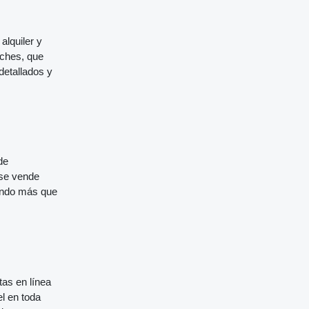
alquiler y
oches, que
detallados y
de
 se vende
tando más que
tas en línea
l en toda