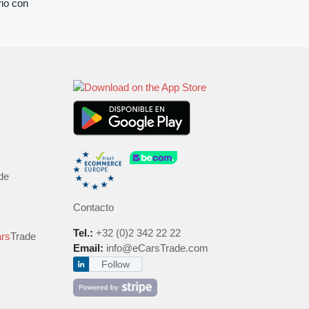
rio con
de
Contacto
Tel.:
+32 (0)2 342 22 22
rs
Trade
Email:
info@eCarsTrade.com
Follow