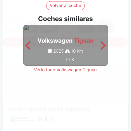
Volver al coche
Coches similares
Volkswagen
Tiguan
V
Inicia sesión para ver todas las fotos
2025
10 km
1
/
8
Verlo todo Volkswagen Tiguan
Información de la subasta