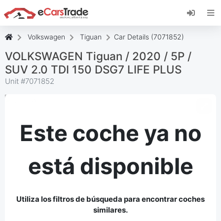
Instala la aplicación web de eCarsTrade,
añádela a tu pantalla de inicio y recibe
actualizaciones al instante.
Volkswagen
Tiguan
Car Details (7071852)
Instalar
Cancelar
VOLKSWAGEN Tiguan / 2020 / 5P /
SUV 2.0 TDI 150 DSG7 LIFE PLUS
Unit #
7071852
Este coche ya no
está disponible
Utiliza los filtros de búsqueda para encontrar coches
similares.