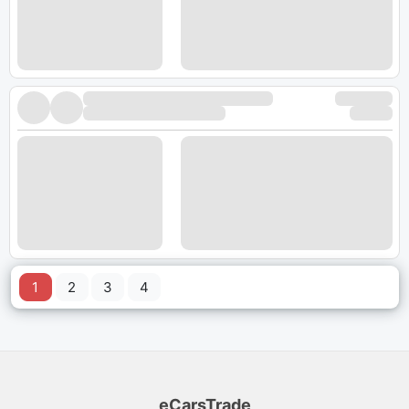
1
2
3
4
eCarsTrade