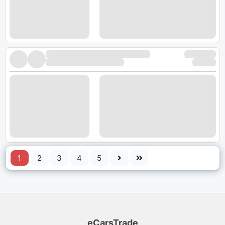
1
2
3
4
5
eCarsTrade