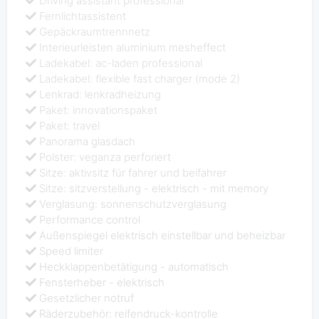
Driving assistant professional
Fernlichtassistent
Gepäckraumtrennnetz
Interieurleisten aluminium mesheffect
Ladekabel: ac-laden professional
Ladekabel: flexible fast charger (mode 2)
Lenkrad: lenkradheizung
Paket: innovationspaket
Paket: travel
Panorama glasdach
Polster: veganza perforiert
Sitze: aktivsitz für fahrer und beifahrer
Sitze: sitzverstellung - elektrisch - mit memory
Verglasung: sonnenschutzverglasung
Performance control
Außenspiegel elektrisch einstellbar und beheizbar
Speed limiter
Heckklappenbetätigung - automatisch
Fensterheber - elektrisch
Gesetzlicher notruf
Räderzubehör: reifendruck-kontrolle