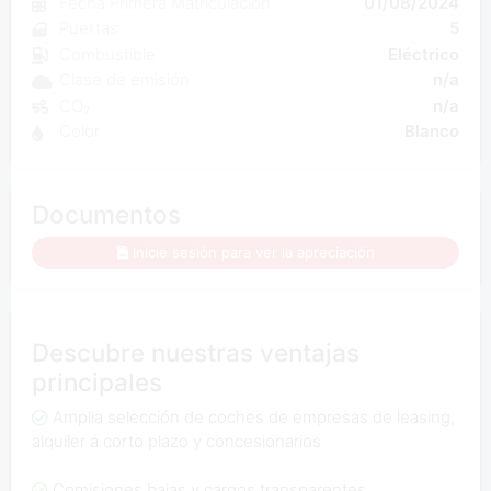
Fecha Primera Matriculación
01/08/2024
Puertas
5
Combustible
Eléctrico
Clase de emisión
n/a
CO₂
n/a
Color
Blanco
Documentos
Inicie sesión para ver la apreciación
Descubre nuestras ventajas
principales
Amplia selección de coches de empresas de leasing,
alquiler a corto plazo y concesionarios
Comisiones bajas y cargos transparentes