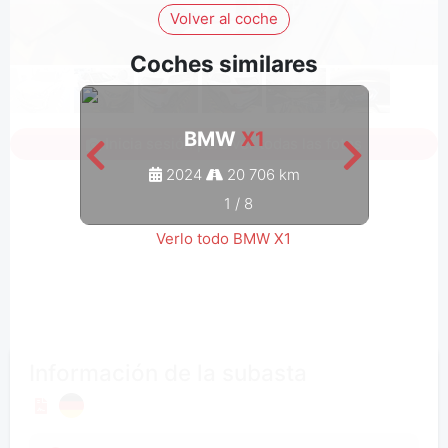
Volver al coche
Coches similares
BMW
X1
Inicia sesión para ver todas las fotos
2024
20 706 km
1
/
8
Verlo todo BMW X1
Información de la subasta