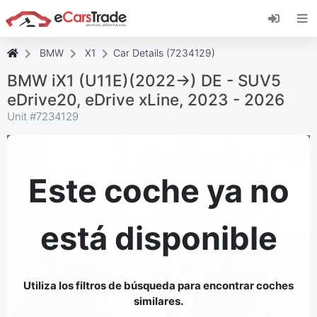
Instala la aplicación web de eCarsTrade,
añádela a tu pantalla de inicio y recibe
actualizaciones al instante.
BMW
X1
Car Details (7234129)
Instalar
Cancelar
BMW iX1 (U11E)(2022->) DE - SUV5
eDrive20, eDrive xLine, 2023 - 2026
Unit #
7234129
Este coche ya no
está disponible
Utiliza los filtros de búsqueda para encontrar coches
similares.