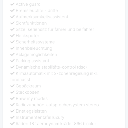
Active guard
Bremsleuchte - dritte
Aufmerksamkeitsassistent
Sichtfunktionen
Sitze: seriensitz für fahrer und beifahrer
Heckspoiler
Sicherheitssysteme
Innenbeleuchtung
Ablagemöglichkeiten
Parking assistant
Dynamische stabilitäts-control (dsc)
Klimaautomatik mit 2-zonenregelung inkl.
fondausst
Gepäckraum
Steckdosen
Bmw my modes
Radiozubehör: lautsprechersystem stereo
Einstiegsleisten
Instrumententafel luxury
Räder: 18` aerodynamikräder 866 bicolor