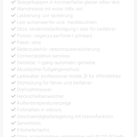
Spiegelkappen in kontrastfarbe glacier silber lack
Warndreieck mit erste-hilfe-set
Lackierung: uni-lackierung
Led-scheinwerfer und -heckleuchten
Sitze: kindersitzbefestigung i-size für beifahrer
Polster: veganza perforiert schwarz
Paket: xline
Räderzubehör: radschraubensicherung
Connecteddrive services
Getriebe: 1-gang-automatic-getriebe
Akustischer fußgängerschutz
Ladekabel: professional (mode 3) für öffentliches
Sitzheizung für fahrer und beifahrer
Drehzahlmesser
Heckscheibenwischer
Außentemperaturanzeige
Fußmatten in velours
Geschwindigkeitsregelung mit bremsfunktion
Servotronic
Kilometertacho
Sitze: rücksitzlehne umklappbar und 40:20:40 teilb