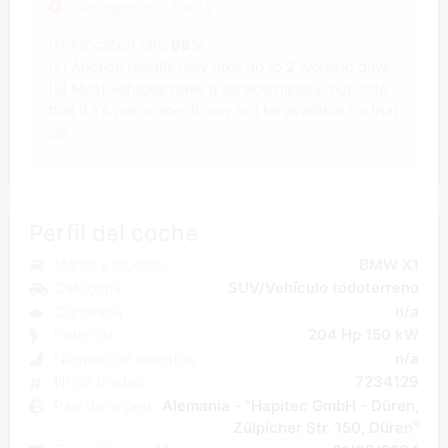
Descripción subasta
(1) Allocation rate
98%
(2) Auction results may take up to
2
working days.
(3) Most vehicles have a service history, but note
that if it's not online, it may not be available for that
car.
Perfil del coche
Marca y modelo
BMW X1
Categoría
SUV/Vehículo todoterreno
Cilindrada
n/a
Potencia
204 Hp 150 kW
Número de asientos
n/a
Nº de unidad
7234129
País de origen
Alemania - "Hapitec GmbH - Düren,
Zülpicher Str. 150, Düren"