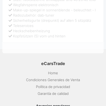
Wegfahrsperre elektronisch
Make-up-spiegel in sonnenblende - beleuchtet - l
Radiozubehör: dab-tuner
Sicherheitsgurte (dreipunkt) auf allen 5 sitzplätz
Teleservices
Heckscheibenheizung
Kopfstützen (5) vorn und hinten
eCarsTrade
Home
Condiciones Generales de Venta
Política de privacidad
Garantía de calidad
Anuncios populares