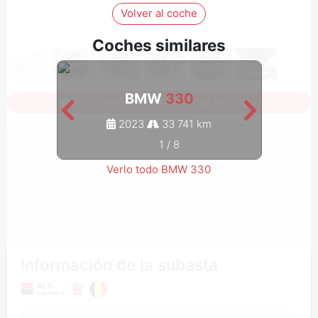
Volver al coche
Coches similares
BMW
330
Inicia sesión para ver todas las fotos
2023
33 741 km
1
/
8
Verlo todo BMW 330
Información de la subasta