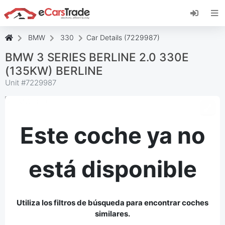
Instala la aplicación web de eCarsTrade,
añádela a tu pantalla de inicio y recibe
actualizaciones al instante.
BMW
330
Car Details (7229987)
Instalar
Cancelar
BMW 3 SERIES BERLINE 2.0 330E
(135KW) BERLINE
Unit #
7229987
Este coche ya no
está disponible
Utiliza los filtros de búsqueda para encontrar coches
similares.