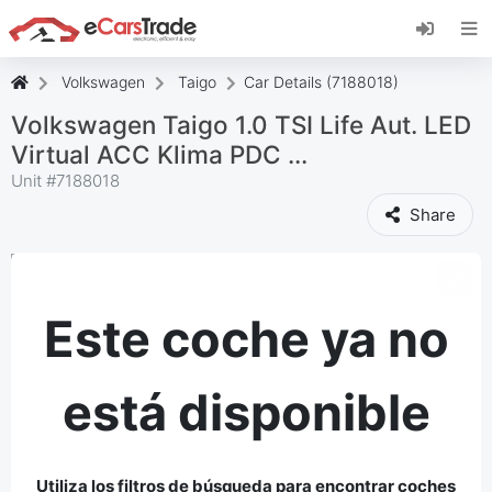
Instala la aplicación web de eCarsTrade,
añádela a tu pantalla de inicio y recibe
actualizaciones al instante.
Volkswagen
Taigo
Car Details (7188018)
Instalar
Cancelar
Volkswagen Taigo 1.0 TSI Life Aut. LED
Virtual ACC Klima PDC ...
Unit #
7188018
Share
Este coche ya no
está disponible
Utiliza los filtros de búsqueda para encontrar coches