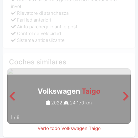
invol
Rilevatore di stanchezza
Fari led anteriori
Aiuto parcheggio ant. e post.
Control de velocidad
Sistema antideslizante
Coches similares
Volkswagen
Taigo
2022
24 170 km
1
/
8
Verlo todo Volkswagen Taigo