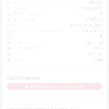
Cilindrada
999 CC
Potencia
110 Hp 81 kW
Número de asientos
5
Nº de unidad
7188018
País de origen
Italia - "VENEZIA"
Fecha Primera Matriculación
01/01/2023
Puertas
5
Combustible
Gasolina
Clase de emisión
Euro6
CO₂
133 CO
2
Color
Azul
Documentos
Inicie sesión para ver la apreciación
Descubre nuestras ventajas