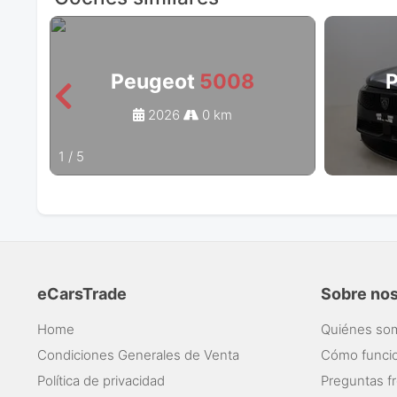
Peugeot
5008
2026
0 km
1
/
5
eCarsTrade
Sobre no
Home
Quiénes so
Condiciones Generales de Venta
Cómo funci
Política de privacidad
Preguntas f