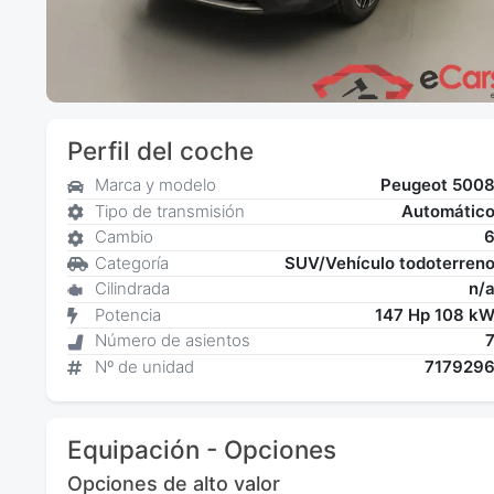
Perfil del coche
Marca y modelo
Peugeot 500
Tipo de transmisión
Automátic
Cambio
Categoría
SUV/Vehículo todoterren
Cilindrada
n/
Potencia
147 Hp 108 k
Número de asientos
Nº de unidad
717929
Equipación - Opciones
Opciones de alto valor