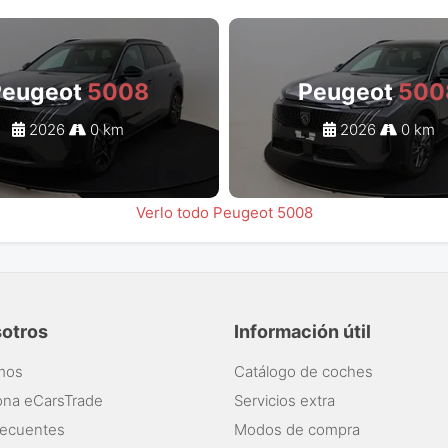
Peugeot
5008
Peugeot
500
2026
0 km
2026
0 km
Verlo todo Peugeot 5008
sotros
Información útil
mos
Catálogo de coches
ona eCarsTrade
Servicios extra
recuentes
Modos de compra