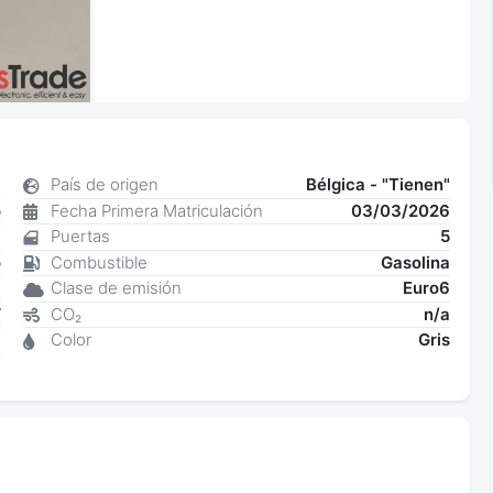
8
País de origen
Bélgica - "Tienen"
o
Fecha Primera Matriculación
03/03/2026
6
Puertas
5
o
Combustible
Gasolina
a
Clase de emisión
Euro6
W
CO₂
n/a
7
Color
Gris
6