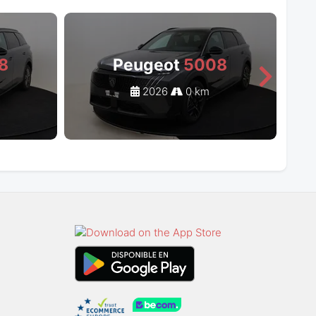
8
Peugeot
5008
2026
0 km