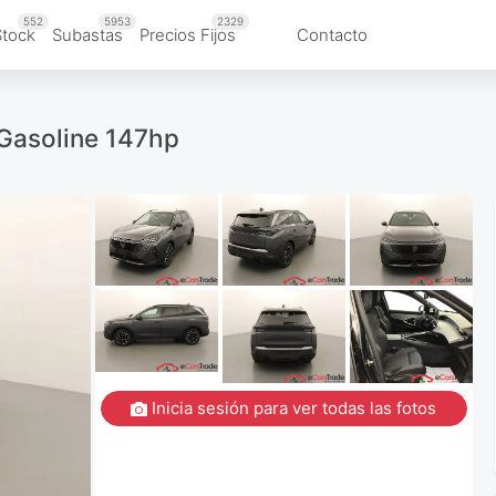
552
5953
2329
Stock
Subastas
Precios Fijos
Contacto
/Gasoline 147hp
Inicia sesión para ver todas las fotos