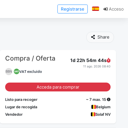
Registrarse
Acceso
Share
Compra / Oferta
1d 22h 54m
43
s
11 ago. 2026 08:40
VAT excluido
BBN
Acceda para comprar
Listo para recoger
~ 7 max. 15
Lugar de recogida
Belgium
Vendedor
Solaf NV