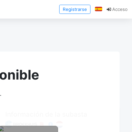
Registrarse
Acceso
onible
.
Información de la subasta