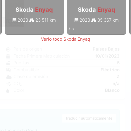
Skoda
Enyaq
Skoda
Enyaq
2023
23 511 km
2023
35 367 km
1
/
5
Verlo todo Skoda Enyaq
q
País de origen
Países Bajos
o
Fecha Primera Matriculación
10/01/2023
o
Puertas
5
a
Combustible
Eléctrico
W
Clase de emisión
Z
5
CO₂
n/a
6
Color
Blanco
Traducir automáticamente
tie technisch Goed