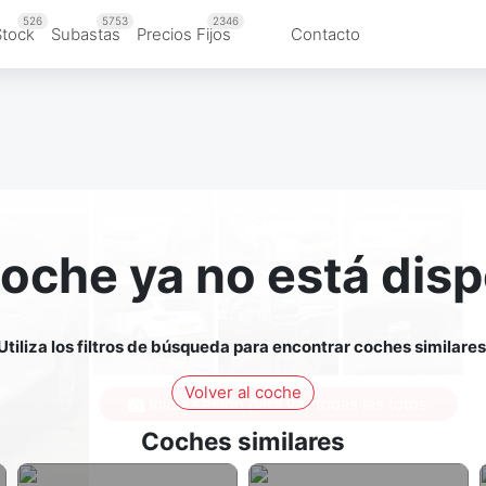
526
5753
2346
Stock
Subastas
Precios Fijos
Contacto
coche ya no está disp
Utiliza los filtros de búsqueda para encontrar coches similares
Volver al coche
Inicia sesión para ver todas las fotos
Coches similares