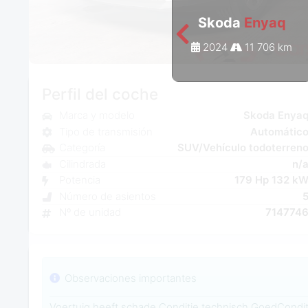
Skoda
Enyaq
2024
11 706 km
Perfil del coche
Marca y modelo
Skoda Enya
Tipo de transmisión
Automátic
Categoría
SUV/Vehículo todoterren
Cilindrada
n/
Potencia
179 Hp 132 k
Número de asientos
Nº de unidad
714774
Observaciones importantes
Voertuig heeft schade Conditie technisch GoedCondi