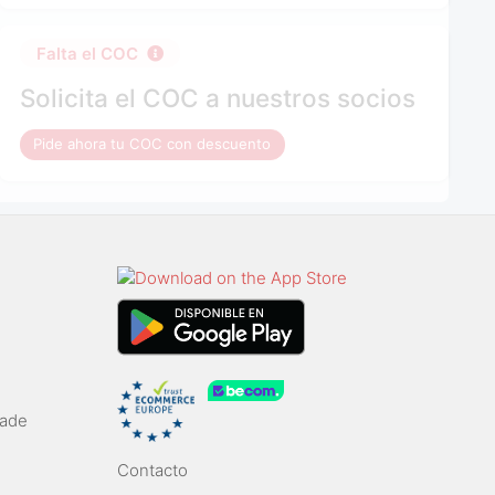
Falta el COC
Solicita el COC a nuestros socios
Pide ahora tu COC con descuento
rade
Contacto