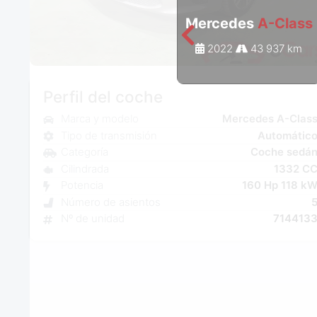
Mercedes
A-Class
2022
43 937 km
Perfil del coche
Marca y modelo
Mercedes A-Clas
Tipo de transmisión
Automátic
Categoría
Coche sedá
Cilindrada
1332 C
Potencia
160 Hp 118 k
Número de asientos
Nº de unidad
714413