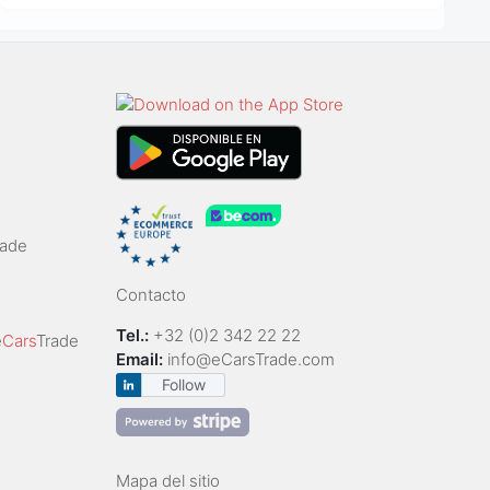
rade
Contacto
Tel.:
+32 (0)2 342 22 22
e
Cars
Trade
Email:
info@eCarsTrade.com
Follow
Mapa del sitio