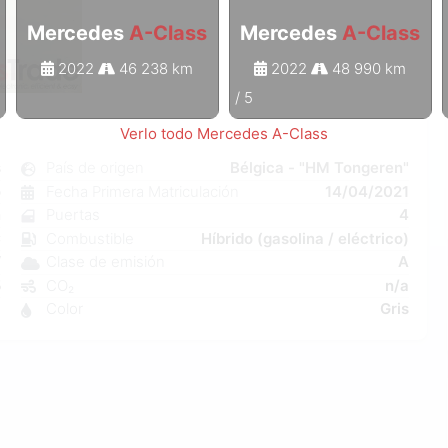
Mercedes
A-Class
Mercedes
A-Class
2022
46 238 km
2022
48 990 km
1
/
5
Verlo todo Mercedes A-Class
s
País de origen
Bélgica - "HM Tongeren"
o
Fecha Primera Matriculación
14/04/2021
n
Puertas
4
C
Combustible
Híbrido (gasolina / eléctrico)
W
Clase de emisión
A
5
CO₂
n/a
3
Color
Gris