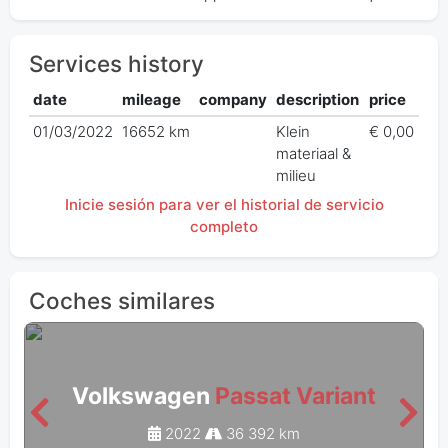
Services history
date
mileage
company
description
price
01/03/2022
16652 km
Klein
€ 0,00
materiaal &
milieu
Inicie sesión para ver el historial de servicio
completo
Coches similares
Volkswagen
Passat Variant
2022
36 392 km