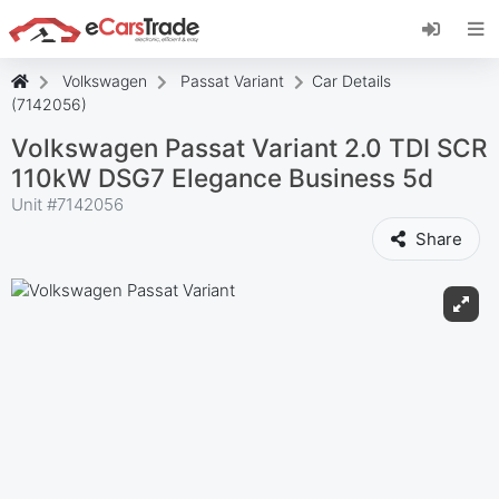
Instala la aplicación web de eCarsTrade,
añádela a tu pantalla de inicio y recibe
actualizaciones al instante.
Volkswagen
Passat Variant
Car Details
Instalar
Cancelar
(7142056)
Volkswagen Passat Variant 2.0 TDI SCR
110kW DSG7 Elegance Business 5d
Unit #
7142056
Share