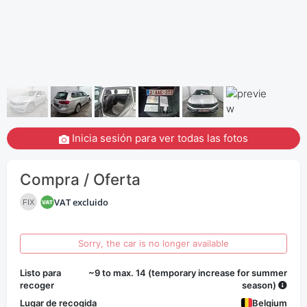
Inicia sesión para ver todas las fotos
Compra / Oferta
VAT excluido
FIX
Sorry, the car is no longer available
Listo para
~9 to max. 14 (temporary increase for summer
recoger
season)
Lugar de recogida
Belgium