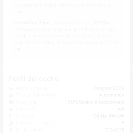
Pay attention! Image / Photos wins from text in
claims.
Estimation Price
- winning chance +-
10-20%
(1) Auction results may take up to
4
working days.
(2) Most vehicles have a service history, but note
that if it's not online, it may not be available for that
car.
Perfil del coche
Marca y modelo
Peugeot 2008
Tipo de transmisión
Automático
Categoría
SUV/Vehículo todoterreno
Cilindrada
n/a
Potencia
136 Hp 100 kW
Número de asientos
5
Nº de unidad
7134935