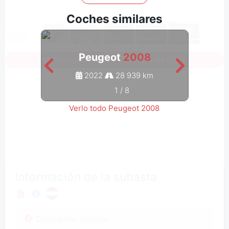
Coches similares
Peugeot
2008
Inicia sesión para ver todas las fotos
2022
28 939 km
1
/
8
Verlo todo Peugeot 2008
Información de la subasta
Descripción subasta