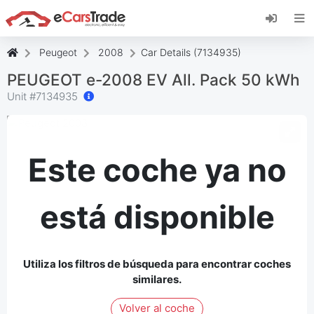
Instala la aplicación web de eCarsTrade,
añádela a tu pantalla de inicio y recibe
actualizaciones al instante.
Peugeot
2008
Car Details (7134935)
Instalar
Cancelar
PEUGEOT e-2008 EV All. Pack 50 kWh
Unit #
7134935
Este coche ya no
está disponible
Utiliza los filtros de búsqueda para encontrar coches
similares.
Volver al coche