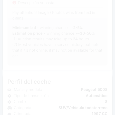
Descripción subasta
Pay attention! Image / Photos wins from text in
claims.
Minimum bid
- winning chance +-
2-5%
Estimation price
- winning chance +-
30-50%
(1) Auction results may take up to
24
hours.
(2) Most vehicles have a service history, but note
that if it's not online, it may not be available for that
car.
Perfil del coche
Marca y modelo
Peugeot 5008
Tipo de transmisión
Automático
Cambio
8
Categoría
SUV/Vehículo todoterreno
Cilindrada
1997 CC