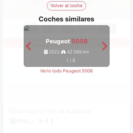
Volver al coche
Coches similares
Peugeot
5008
Inicia sesión para ver todas las fotos
2022
42 589 km
1
/
8
Verlo todo Peugeot 5008
Información de la subasta