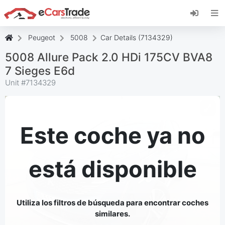
Instala la aplicación web de eCarsTrade,
añádela a tu pantalla de inicio y recibe
actualizaciones al instante.
Peugeot
5008
Car Details (7134329)
Instalar
Cancelar
5008 Allure Pack 2.0 HDi 175CV BVA8
7 Sieges E6d
Unit #
7134329
Este coche ya no
está disponible
Utiliza los filtros de búsqueda para encontrar coches
similares.