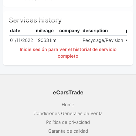
Services history
date
mileage
company
description
pric
01/11/2022
19063 km
Recyclage/Révision
€ 0,
Inicie sesión para ver el historial de servicio
completo
eCarsTrade
Home
Condiciones Generales de Venta
Política de privacidad
Garantía de calidad