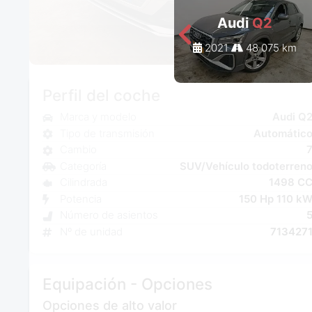
Audi
Q2
2021
48 075 km
Perfil del coche
Marca y modelo
Audi Q
Tipo de transmisión
Automátic
Cambio
Categoría
SUV/Vehículo todoterren
Cilindrada
1498 C
Potencia
150 Hp 110 k
Número de asientos
Nº de unidad
713427
Equipación - Opciones
Opciones de alto valor