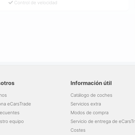
Control de velocidad
sotros
Información útil
mos
Catálogo de coches
ona eCarsTrade
Servicios extra
recuentes
Modos de compra
stro equipo
Servicio de entrega de eCarsT
Costes