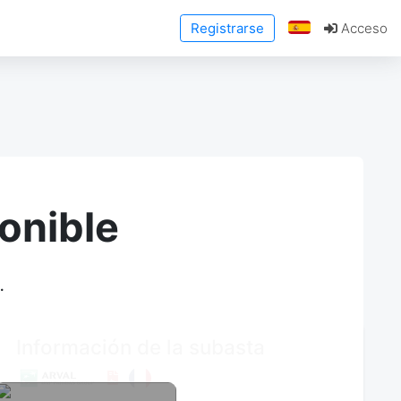
Registrarse
Acceso
onible
.
Información de la subasta