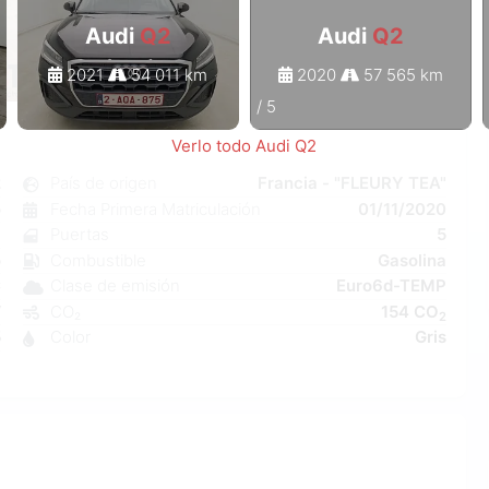
Audi
Q2
Audi
Q2
2021
54 011 km
2020
57 565 km
1
/
5
Verlo todo Audi Q2
2
País de origen
Francia - "FLEURY TEA"
o
Fecha Primera Matriculación
01/11/2020
7
Puertas
5
o
Combustible
Gasolina
C
Clase de emisión
Euro6d-TEMP
W
CO₂
154 CO
2
5
Color
Gris
1