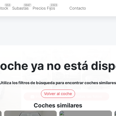
553
5947
2323
Stock
Subastas
Precios Fijos
Contacto
coche ya no está disp
Utiliza los filtros de búsqueda para encontrar coches similares
Volver al coche
Inicia sesión para ver todas las fotos
Coches similares