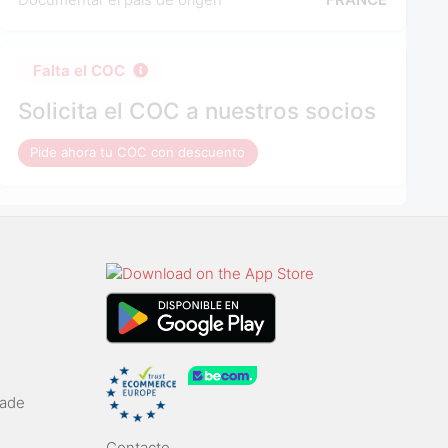
Falta el COC
Solicita el COC a nuestros socios
Pide ahora tu COC con descuento
rade
Contacto