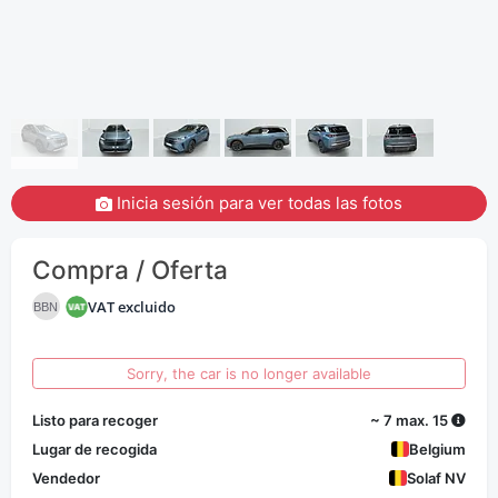
Inicia sesión para ver todas las fotos
Compra / Oferta
VAT excluido
BBN
Sorry, the car is no longer available
Listo para recoger
~ 7 max. 15
Lugar de recogida
Belgium
Vendedor
Solaf NV