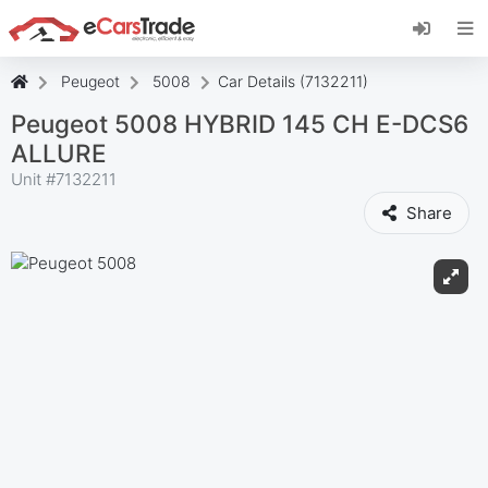
Instala la aplicación web de eCarsTrade,
añádela a tu pantalla de inicio y recibe
actualizaciones al instante.
Peugeot
5008
Car Details (7132211)
Instalar
Cancelar
Peugeot 5008 HYBRID 145 CH E-DCS6
ALLURE
Unit #
7132211
Share