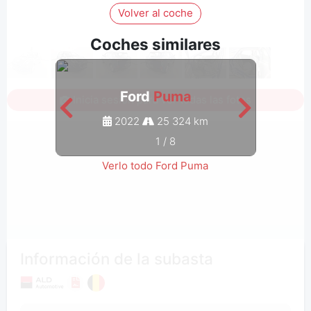
Volver al coche
Coches similares
Ford
Puma
Inicia sesión para ver todas las fotos
2022
25 324 km
1
/
8
Verlo todo Ford Puma
Información de la subasta