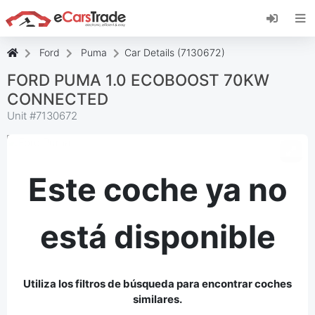
Instala la aplicación web de eCarsTrade,
añádela a tu pantalla de inicio y recibe
actualizaciones al instante.
Ford
Puma
Car Details (7130672)
Instalar
Cancelar
FORD PUMA 1.0 ECOBOOST 70KW
CONNECTED
Unit #
7130672
Este coche ya no
está disponible
Utiliza los filtros de búsqueda para encontrar coches
similares.