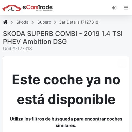
Instala la aplicación web de eCarsTrade,
añádela a tu pantalla de inicio y recibe
actualizaciones al instante.
Skoda
Superb
Car Details (7127318)
Instalar
Cancelar
SKODA SUPERB COMBI - 2019 1.4 TSI
PHEV Ambition DSG
Unit #
7127318
Este coche ya no
está disponible
Utiliza los filtros de búsqueda para encontrar coches
similares.