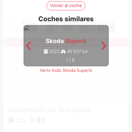
Volver al coche
Coches similares
Skoda
Superb
Inicia sesión para ver todas las fotos
2022
45 937 km
1
/
8
Verlo todo Skoda Superb
Información de la subasta