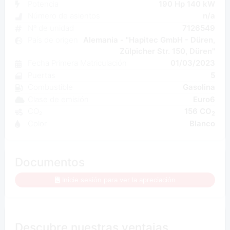
Potencia
190 Hp 140 kW
Número de asientos
n/a
Nº de unidad
7126549
País de origen
Alemania - "Hapitec GmbH - Düren,
Zülpicher Str. 150, Düren"
Fecha Primera Matriculación
01/03/2023
Puertas
5
Combustible
Gasolina
Clase de emisión
Euro6
CO₂
156 CO
2
Color
Blanco
Documentos
Inicie sesión para ver la apreciación
Descubre nuestras ventajas