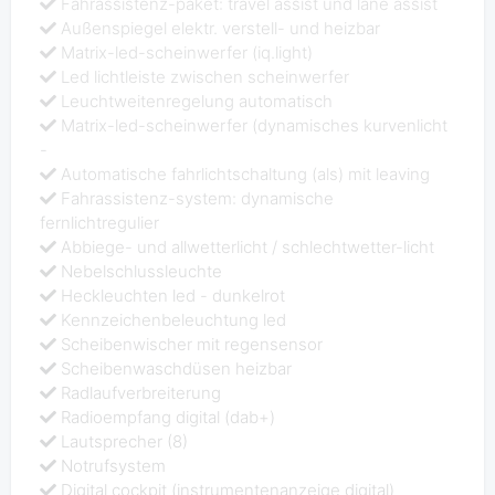
Fahrassistenz-paket: travel assist und lane assist
Außenspiegel elektr. verstell- und heizbar
Matrix-led-scheinwerfer (iq.light)
Led lichtleiste zwischen scheinwerfer
Leuchtweitenregelung automatisch
Matrix-led-scheinwerfer (dynamisches kurvenlicht
-
Automatische fahrlichtschaltung (als) mit leaving
Fahrassistenz-system: dynamische
fernlichtregulier
Abbiege- und allwetterlicht / schlechtwetter-licht
Nebelschlussleuchte
Heckleuchten led - dunkelrot
Kennzeichenbeleuchtung led
Scheibenwischer mit regensensor
Scheibenwaschdüsen heizbar
Radlaufverbreiterung
Radioempfang digital (dab+)
Lautsprecher (8)
Notrufsystem
Digital cockpit (instrumentenanzeige digital)