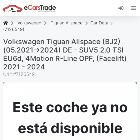
Instala la aplicación web de eCarsTrade,
añádela a tu pantalla de inicio y recibe
actualizaciones al instante.
Volkswagen
Tiguan Allspace
Car Details
Instalar
Cancelar
(7126549)
Volkswagen Tiguan Allspace (BJ2)
(05.2021->2024) DE - SUV5 2.0 TSI
EU6d, 4Motion R-Line OPF, (Facelift)
2021 - 2024
Unit #
7126549
Este coche ya no
está disponible