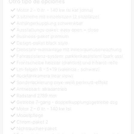
Otro tipo de opciones
Motor 2 - 0 ltr. - 140 kw tsi kat (dnna)
3.sitzreihe mit einzelsitzen (2 sitzplätze)
Anhängerkupplung schwenkbar
Ausstattungs-paket: easy open + close
Business-paket premium
Design-paket black style
Diebstahl-warnanlage mit innenraumüberwachung
Fahrassistenz-system: parklenkassistent (park assi
Frontscheibe heizbar (drahtlos) und infrarot-refle
Lm-felgen 8 - 5x19 (valencia - schwarz)
Rückfahrkamera (rear view)
Sonderlackierung oryx-weiß perlmutt-effekt
Antriebsart: allradantrieb
Radstand 2789 mm
Getriebe 7-gang - doppelkupplungsgetriebe dsg
Motor 2 - 0 ltr. - 140 kw tsi
Modellpflege
Chrom-paket 2
Nichtraucher-paket