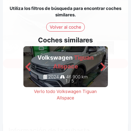
Utiliza los filtros de búsqueda para encontrar coches
similares.
Volver al coche
Coches similares
Volkswagen
Tiguan
V
Inicia sesión para ver todas las fotos
Allspace
2024
46 900 km
1
/
5
Verlo todo Volkswagen Tiguan
Allspace
Información de la subasta