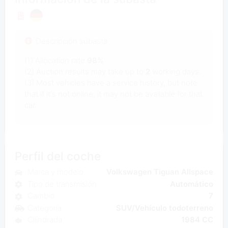
Descripción subasta
(1) Allocation rate
98%
(2) Auction results may take up to
2
working days.
(3) Most vehicles have a service history, but note
that if it's not online, it may not be available for that
car.
Perfil del coche
Marca y modelo
Volkswagen Tiguan Allspace
Tipo de transmisión
Automático
Cambio
7
Categoría
SUV/Vehículo todoterreno
Cilindrada
1984 CC