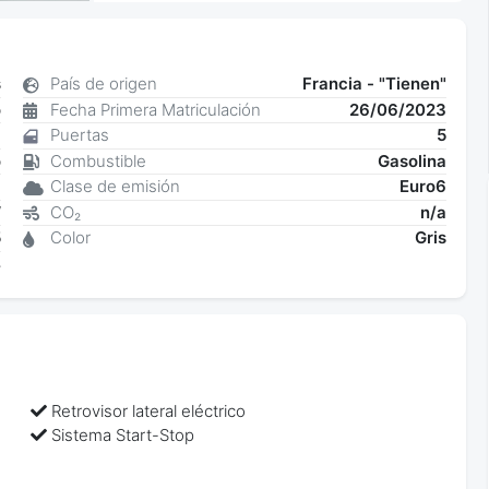
s
País de origen
Francia - "Tienen"
o
Fecha Primera Matriculación
26/06/2023
8
Puertas
5
o
Combustible
Gasolina
a
Clase de emisión
Euro6
W
CO₂
n/a
5
Color
Gris
4
Retrovisor lateral eléctrico
Sistema Start-Stop