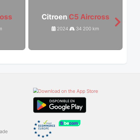
ross
Citroen
C5 Aircross
m
2024
34 200 km
rade