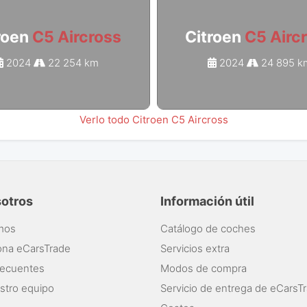
roen
C5 Aircross
Citroen
C5 Airc
2024
22 254 km
2024
24 895 k
Verlo todo Citroen C5 Aircross
sotros
Información útil
mos
Catálogo de coches
ona eCarsTrade
Servicios extra
recuentes
Modos de compra
stro equipo
Servicio de entrega de eCarsT