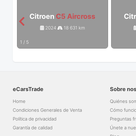
Citroen
C5 Aircross
Cit
2024
18 631 km
1
/
5
eCarsTrade
Sobre no
Home
Quiénes so
Condiciones Generales de Venta
Cómo funci
Política de privacidad
Preguntas f
Garantía de calidad
Únete a nue