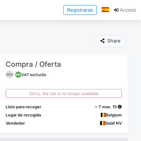
Registrarse
Acceso
Share
Compra / Oferta
VAT excluido
BBN
Sorry, the car is no longer available
Listo para recoger
~ 7 max. 15
Lugar de recogida
Belgium
Vendedor
Solaf NV