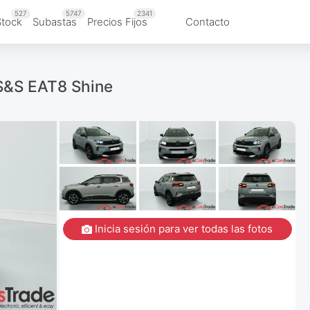
527
5747
2341
Stock
Subastas
Precios Fijos
Contacto
S&S EAT8 Shine
Inicia sesión para ver todas las fotos