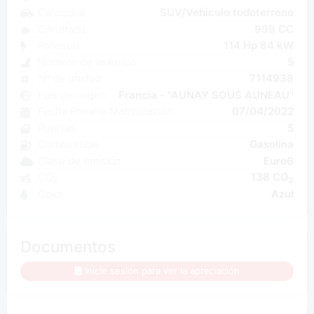
Categoría
SUV/Vehículo todoterreno
Cilindrada
999 CC
Potencia
114 Hp 84 kW
Número de asientos
5
Nº de unidad
7114938
País de origen
Francia - "AUNAY SOUS AUNEAU"
Fecha Primera Matriculación
07/04/2022
Puertas
5
Combustible
Gasolina
Clase de emisión
Euro6
CO₂
138 CO
2
Color
Azul
Documentos
Inicie sesión para ver la apreciación