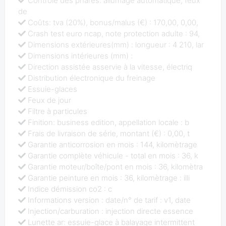
Contrôle des phares: allumage automatique, feux
de
Coûts: tva (20%), bonus/malus (€) : 170,00, 0,00,
Crash test euro ncap, note protection adulte : 94,
Dimensions extérieures(mm) : longueur : 4 210, lar
Dimensions intérieures (mm) :
Direction assistée asservie à la vitesse, électriq
Distribution électronique du freinage
Essuie-glaces
Feux de jour
Filtre à particules
Finition: business edition, appellation locale : b
Frais de livraison de série, montant (€) : 0,00, t
Garantie anticorrosion en mois : 144, kilomètrage
Garantie complète véhicule - total en mois : 36, k
Garantie moteur/boîte/pont en mois : 36, kilomètra
Garantie peinture en mois : 36, kilomètrage : illi
Indice démission co2 : c
Informations version : date/n° de tarif : v1, date
Injection/carburation : injection directe essence
Lunette ar: essuie-glace à balayage intermittent