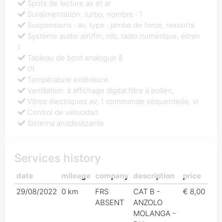
Spots de lecture av et ar
Suralimentation: turbo, nombre : 1
Suspensions : av, type : jambe de force, ressorts
Système audio am/fm, rds, radio numérique, écran
t
Tableau de bord analogue &
tft
Température extérieure
Ventilation: à affichage digital filtre à pollen,
Vitres électriques av, 1 commande séquentielle, vi
Control de velocidad
Sistema antideslizante
Services history
date
mileage
company
description
price
29/08/2022
0 km
FRS
CAT B -
€ 8,00
ABSENT
ANZOLO
MOLANGA -