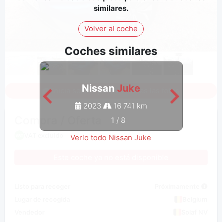
similares.
Volver al coche
Coches similares
Nissan
Juke
Inicia sesión para ver todas las fotos
2023
16 741 km
Compra / Oferta
1
/
8
VAT excluido
Verlo todo Nissan Juke
Este coche ya no está disponible
Listo para recoger
Próximamente
Lugar de recogida
Belgium
Vendedor
Solaf NV