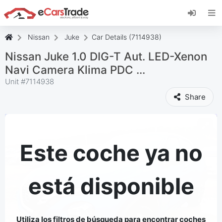
Instala la aplicación web de eCarsTrade,
añádela a tu pantalla de inicio y recibe
actualizaciones al instante.
Nissan
Juke
Car Details (7114938)
Instalar
Cancelar
Nissan Juke 1.0 DIG-T Aut. LED-Xenon
Navi Camera Klima PDC ...
Unit #
7114938
Share
Este coche ya no
está disponible
Utiliza los filtros de búsqueda para encontrar coches