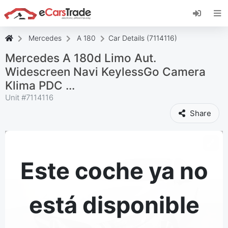
Instala la aplicación web de eCarsTrade,
añádela a tu pantalla de inicio y recibe
actualizaciones al instante.
Mercedes
A 180
Car Details (7114116)
Instalar
Cancelar
Mercedes A 180d Limo Aut.
Widescreen Navi KeylessGo Camera
Klima PDC ...
Unit #
7114116
Share
Este coche ya no
está disponible