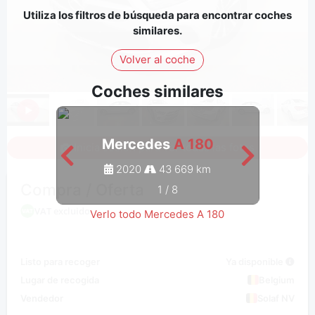
Utiliza los filtros de búsqueda para encontrar coches
similares.
Volver al coche
Coches similares
Mercedes
A 180
Inicia sesión para ver todas las fotos
2020
43 669 km
Compra / Oferta
1
/
8
VAT excluido
Verlo todo Mercedes A 180
Listo para recoger
Ya disponible
Lugar de recogida
Belgium
Vendedor
Solaf NV