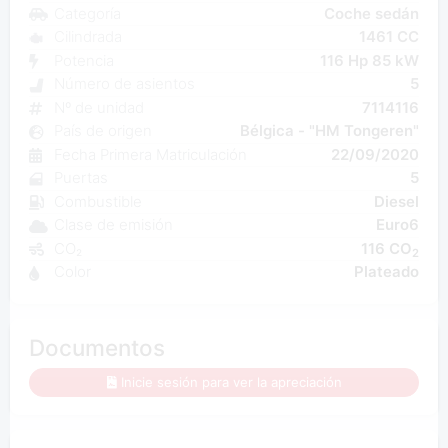
Categoría
Coche sedán
Cilindrada
1461 CC
Potencia
116 Hp 85 kW
Número de asientos
5
Nº de unidad
7114116
País de origen
Bélgica - "HM Tongeren"
Fecha Primera Matriculación
22/09/2020
Puertas
5
Combustible
Diesel
Clase de emisión
Euro6
CO₂
116 CO
2
Color
Plateado
Documentos
Inicie sesión para ver la apreciación