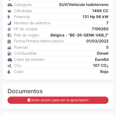
Categoría
SUV/Vehículo todoterreno
Cilindrada
1499 CC
Potencia
131 Hp 96 kW
Número de asientos
7
Nº de unidad
7109260
País de origen
Bélgica - "BE-36-GENK-VAB_1"
Fecha Primera Matriculación
01/03/2022
Puertas
5
Combustible
Diesel
Clase de emisión
Euro6d
CO₂
107 CO
2
Color
Rojo
Documentos
Inicie sesión para ver la apreciación