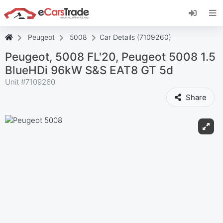
Instala la aplicación web de eCarsTrade,
añádela a tu pantalla de inicio y recibe
actualizaciones al instante.
Peugeot
5008
Car Details (7109260)
Instalar
Cancelar
Peugeot, 5008 FL'20, Peugeot 5008 1.5
BlueHDi 96kW S&S EAT8 GT 5d
Unit #
7109260
Share