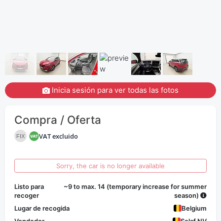
Inicia sesión para ver todas las fotos
Compra / Oferta
VAT excluido
FIX
Sorry, the car is no longer available
Listo para
~9 to max. 14 (temporary increase for summer
recoger
season)
Lugar de recogida
Belgium