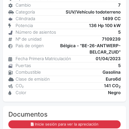
Cambio
7
Categoría
SUV/Vehículo todoterreno
Cilindrada
1499 CC
Potencia
136 Hp 100 kW
Número de asientos
5
Nº de unidad
7109239
País de origen
Bélgica - "BE-26-ANTWERP-
BELCAR_ZUID"
Fecha Primera Matriculación
01/04/2023
Puertas
5
Combustible
Gasolina
Clase de emisión
Euro6d
CO₂
141 CO
2
Color
Negro
Documentos
Inicie sesión para ver la apreciación