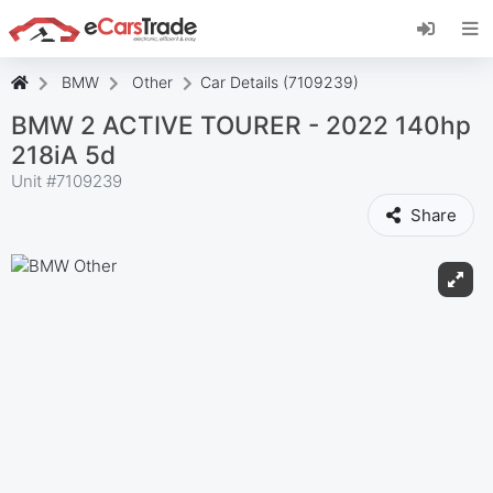
Instala la aplicación web de eCarsTrade,
añádela a tu pantalla de inicio y recibe
actualizaciones al instante.
BMW
Other
Car Details (7109239)
Instalar
Cancelar
BMW 2 ACTIVE TOURER - 2022 140hp
218iA 5d
Unit #
7109239
Share