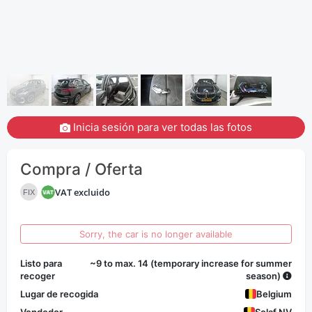
Inicia sesión para ver todas las fotos
Compra / Oferta
VAT excluido
FIX
Sorry, the car is no longer available
Listo para
~9 to max. 14 (temporary increase for summer
recoger
season)
Lugar de recogida
Belgium