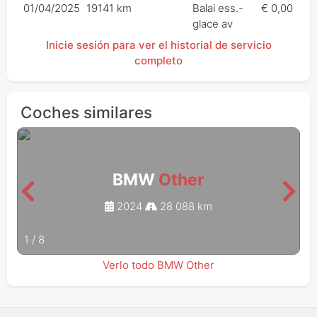
01/04/2025
19141 km
Balai ess.-
€ 0,00
glace av
Inicie sesión para ver el historial de servicio
completo
Coches similares
BMW
Other
2024
28 088 km
1
/
8
Verlo todo BMW Other