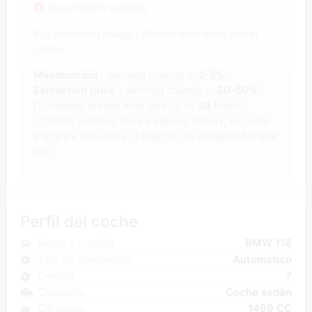
Descripción subasta
Pay attention! Image / Photos wins from text in
claims.
Minimum bid
- winning chance +-
2-5%
Estimation price
- winning chance +-
30-50%
(1) Auction results may take up to
24
hours.
(2) Most vehicles have a service history, but note
that if it's not online, it may not be available for that
car.
Perfil del coche
Marca y modelo
BMW 118
Tipo de transmisión
Automático
Cambio
7
Categoría
Coche sedán
Cilindrada
1499 CC