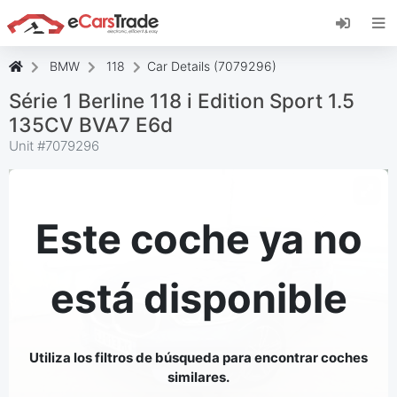
Instala la aplicación web de eCarsTrade,
añádela a tu pantalla de inicio y recibe
actualizaciones al instante.
BMW
118
Car Details (7079296)
Instalar
Cancelar
Série 1 Berline 118 i Edition Sport 1.5
135CV BVA7 E6d
Unit #
7079296
Este coche ya no
está disponible
Utiliza los filtros de búsqueda para encontrar coches
similares.