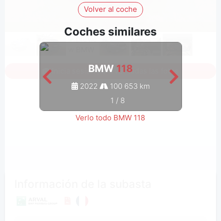
Volver al coche
Coches similares
BMW
118
Inicia sesión para ver todas las fotos
2022
100 653 km
1
/
8
Verlo todo BMW 118
Información de la subasta