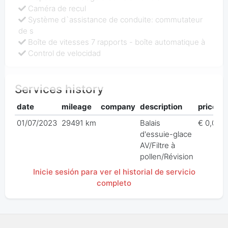
Caméra de recul
Système d`assistance de conduite: commutateur
de s
Boîte de vitesses 7 rapports - boîte automatique à
Control de velocidad
Services history
date
mileage
company
description
price
01/07/2023
29491 km
Balais
€ 0,00
d'essuie-glace
AV/Filtre à
pollen/Révision
Inicie sesión para ver el historial de servicio
completo