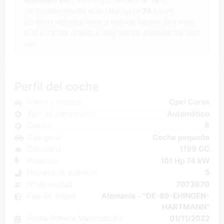
(1) Auction results may take up to
24
hours.
(2) Most vehicles have a service history, but note
that if it's not online, it may not be available for that
car.
Perfil del coche
Marca y modelo
Opel Corsa
Tipo de transmisión
Automático
Cambio
8
Categoría
Coche pequeño
Cilindrada
1199 CC
Potencia
101 Hp 74 kW
Número de asientos
5
Nº de unidad
7073870
País de origen
Alemania - "DE-89-EHINGEN-
HARTMANN"
Fecha Primera Matriculación
01/11/2022