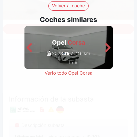
Volver al coche
Coches similares
Inicia sesión para ver todas las fotos
Opel
Corsa
2023
7 246 km
1
/
8
Verlo todo Opel Corsa
Información de la subasta
Descripción subasta
Minimum bid
- winning chance +-
5-10
%