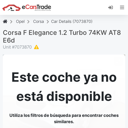
Instala la aplicación web de eCarsTrade,
añádela a tu pantalla de inicio y recibe
actualizaciones al instante.
Opel
Corsa
Car Details (7073870)
Instalar
Cancelar
Corsa F Elegance 1.2 Turbo 74KW AT8
E6d
Unit #
7073870
Este coche ya no
está disponible
Utiliza los filtros de búsqueda para encontrar coches
similares.