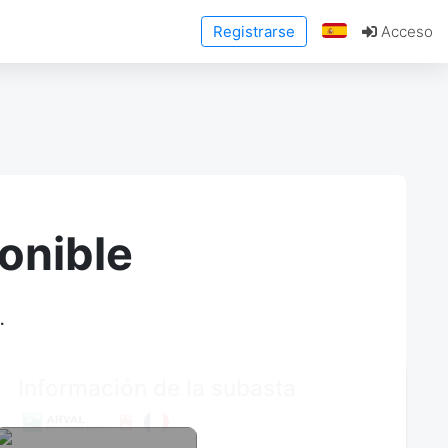
Registrarse
Acceso
onible
.
Información de la subasta