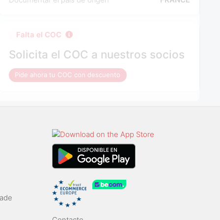
Falta el COC
Solicita el COC a nuestros socios
Pide ahora tu COC con descuento
rade
Contacto