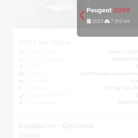
Peugeot
2008
2023
7 010 km
Perfil del coche
Marca y modelo
Peugeot 200
Tipo de transmisión
Automátic
Cambio
Categoría
SUV/Vehículo todoterren
Cilindrada
n/
Potencia
136 Hp 100 k
Número de asientos
Nº de unidad
706067
Equipación - Opciones
Confort