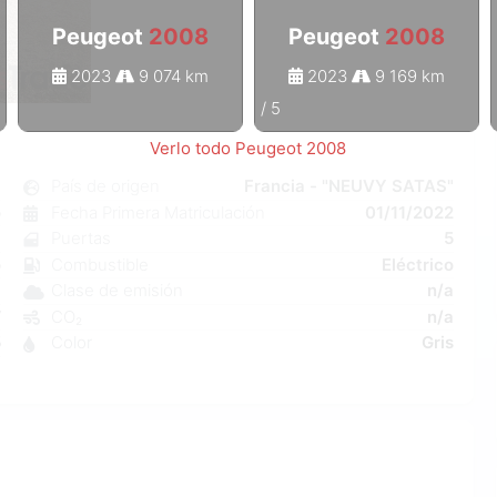
Peugeot
2008
Peugeot
2008
2023
9 074 km
2023
9 169 km
1
/
5
Verlo todo Peugeot 2008
8
País de origen
Francia - "NEUVY SATAS"
o
Fecha Primera Matriculación
01/11/2022
1
Puertas
5
o
Combustible
Eléctrico
a
Clase de emisión
n/a
W
CO₂
n/a
5
Color
Gris
1