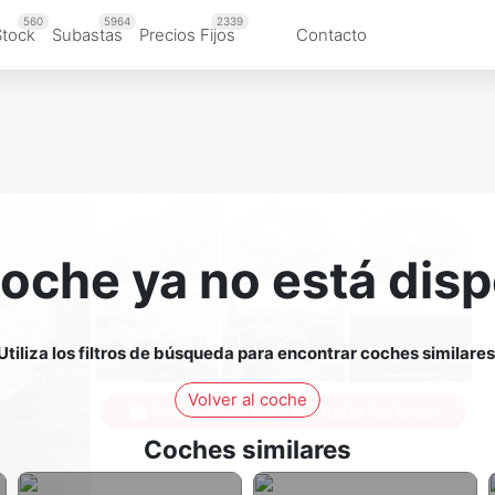
560
5964
2339
Stock
Subastas
Precios Fijos
Contacto
coche ya no está disp
Utiliza los filtros de búsqueda para encontrar coches similares
Volver al coche
Inicia sesión para ver todas las fotos
Coches similares