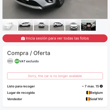
Inicia sesión para ver todas las fotos
Compra / Oferta
VAT excluido
BBN
Sorry, the car is no longer available
Listo para recoger
~ 7 max. 15
Lugar de recogida
Belgium
Vendedor
Solaf NV