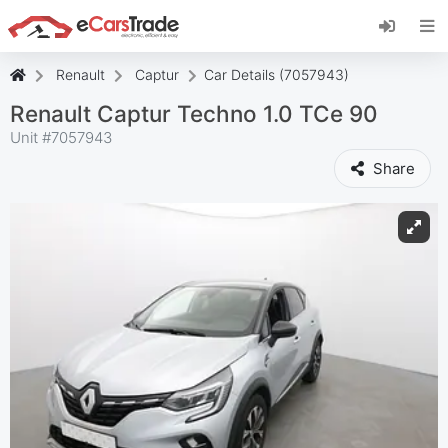
Instala la aplicación web de eCarsTrade,
añádela a tu pantalla de inicio y recibe
actualizaciones al instante.
Renault
Captur
Car Details (7057943)
Instalar
Cancelar
Renault Captur Techno 1.0 TCe 90
Unit #
7057943
Share