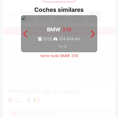
Coches similares
BMW
318
Inicia sesión para ver todas las fotos
2020
104 604 km
1
/
5
Verlo todo BMW 318
Información de la subasta
Descripción subasta