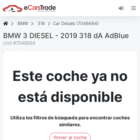
Instala la aplicación web de eCarsTrade,
añádela a tu pantalla de inicio y recibe
actualizaciones al instante.
BMW
318
Car Details (7046694)
Instalar
Cancelar
BMW 3 DIESEL - 2019 318 dA AdBlue
Unit #
7046694
Este coche ya no
está disponible
Utiliza los filtros de búsqueda para encontrar coches
similares.
Volver al coche