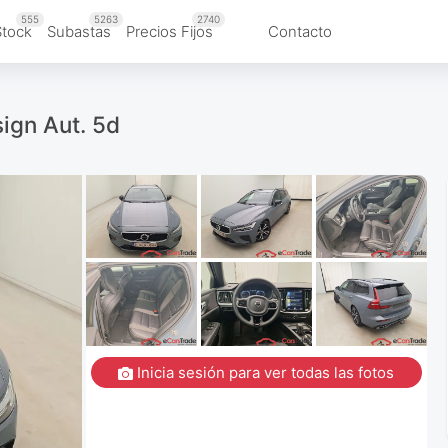
555
5263
2740
Stock
Subastas
Precios Fijos
Contacto
ign Aut. 5d
Inicia sesión para ver todas las fotos