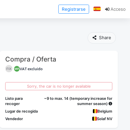
Registrarse
Acceso
Share
Compra / Oferta
VAT excluido
FIX
Sorry, the car is no longer available
Listo para
~9 to max. 14 (temporary increase for
recoger
summer season)
Lugar de recogida
Belgium
Vendedor
Solaf NV