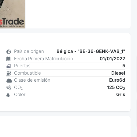
0
País de origen
Bélgica - "BE-36-GENK-VAB_1"
o
Fecha Primera Matriculación
01/01/2022
8
Puertas
5
o
Combustible
Diesel
C
Clase de emisión
Euro6d
W
CO₂
125 CO
2
5
Color
Gris
2