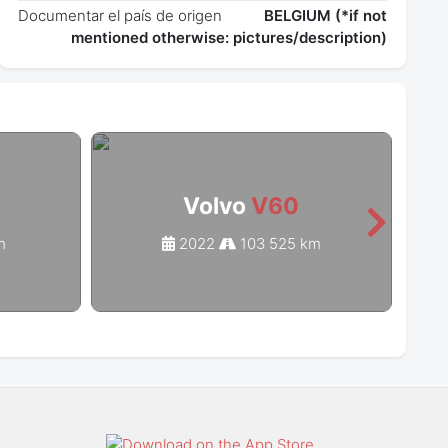
Documentar el país de origen
BELGIUM (*if not
mentioned otherwise: pictures/description)
Volvo
V60
m
2022
103 525 km