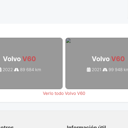
Volvo
V60
Volvo
V60
2022
89 684 km
2021
99 948 k
Verlo todo Volvo V60
sotros
Información útil