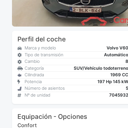
Perfil del coche
Marca y modelo
Volvo V6
Tipo de transmisión
Automátic
Cambio
Categoría
SUV/Vehículo todoterren
Cilindrada
1969 C
Potencia
197 Hp 145 k
Número de asientos
Nº de unidad
704593
Equipación - Opciones
Confort