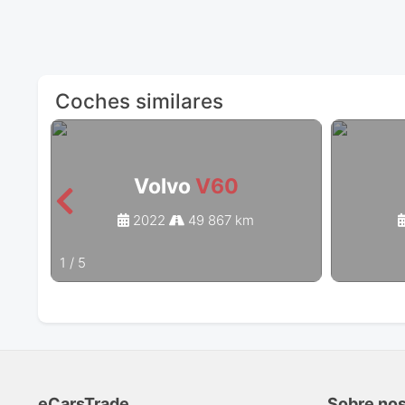
Coches similares
Volvo
V60
2022
49 867 km
1
/
5
eCarsTrade
Sobre no