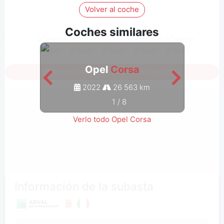
Volver al coche
Coches similares
Opel
Corsa
Inicia sesión para ver todas las fotos
2022
26 563 km
1
/
8
Verlo todo Opel Corsa
Información de la subasta