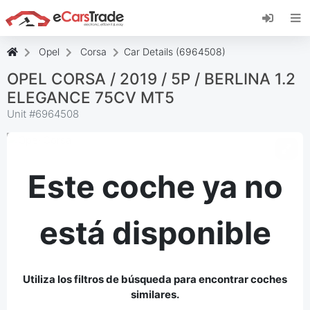
Instala la aplicación web de eCarsTrade,
añádela a tu pantalla de inicio y recibe
actualizaciones al instante.
Opel
Corsa
Car Details (6964508)
Instalar
Cancelar
OPEL CORSA / 2019 / 5P / BERLINA 1.2
ELEGANCE 75CV MT5
Unit #
6964508
Este coche ya no
está disponible
Utiliza los filtros de búsqueda para encontrar coches
similares.