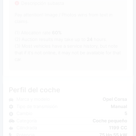
Descripción subasta
Pay attention! Image / Photos wins from text in
claims.
(1) Allocation rate
60%
(2) Auction results may take up to
24
hours.
(3) Most vehicles have a service history, but note
that if it's not online, it may not be available for that
car.
Perfil del coche
Marca y modelo
Opel Corsa
Tipo de transmisión
Manual
Cambio
5
Categoría
Coche pequeño
Cilindrada
1199 CC
Potencia
75 Hp 55 kW