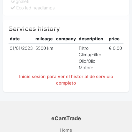
segnaleti
Eco led headlamps
Services history
date
mileage
company
description
price
01/01/2023
5500 km
Filtro
€ 0,00
Clima/Filtro
Olio/Olio
Motore
Inicie sesión para ver el historial de servicio
completo
eCarsTrade
Home