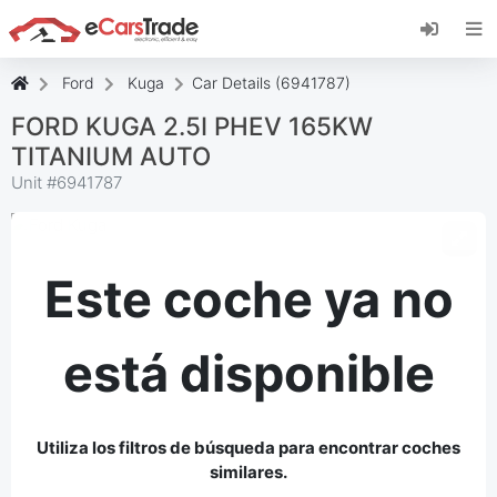
Instala la aplicación web de eCarsTrade,
añádela a tu pantalla de inicio y recibe
actualizaciones al instante.
Ford
Kuga
Car Details (6941787)
Instalar
Cancelar
FORD KUGA 2.5I PHEV 165KW
TITANIUM AUTO
Unit #
6941787
Este coche ya no
está disponible
Utiliza los filtros de búsqueda para encontrar coches
similares.