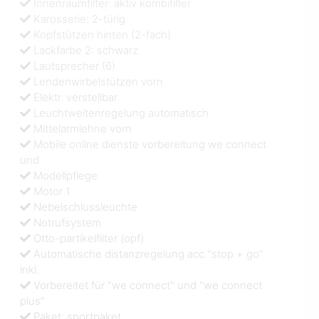
Innenraumfilter: aktiv kombifilter
Karosserie: 2-türig
Kopfstützen hinten (2-fach)
Lackfarbe 2: schwarz
Lautsprecher (6)
Lendenwirbelstützen vorn
Elektr. verstellbar
Leuchtweitenregelung automatisch
Mittelarmlehne vorn
Mobile online dienste vorbereitung we connect
und
Modellpflege
Motor 1
Nebelschlussleuchte
Notrufsystem
Otto-partikelfilter (opf)
Automatische distanzregelung acc "stop + go"
inkl.
Vorbereitet für "we connect" und "we connect
plus"
Paket: sportpaket