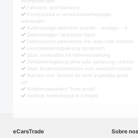
sonnenblenden
Fahrwerk: sportfahrwerk
Frontscheibe in verbundsicherheitsglas -
wärmedäm
Außenspiegel elektrisch einstell- - anklapp- - b
Dekoreinlagen "lava stone black"
Elektronische parkbremse inkl. auto-hold-funktion
Leuchtweitenregulierung dynamisch
Sitze: vordersitze mit höheneinstellung
Zentralverriegelung ohne safe-sicherung - mit fun
Sitze: lendenwirbelstützen vorn elektrisch einstel
Warnton und -leuchte für nicht angelegte gurte
vor
Notbremsassistent "front assist"
Verdeck: textilverdeck in schwarz
eCarsTrade
Sobre no