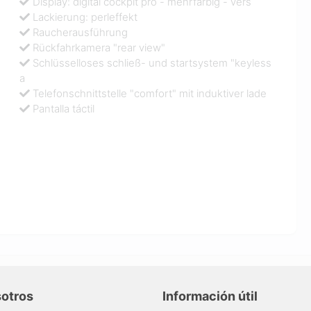
Display: digital cockpit pro - mehrfarbig - vers
Lackierung: perleffekt
Raucherausführung
Rückfahrkamera "rear view"
Schlüsselloses schließ- und startsystem "keyless
a
Telefonschnittstelle "comfort" mit induktiver lade
Pantalla táctil
sotros
Información útil