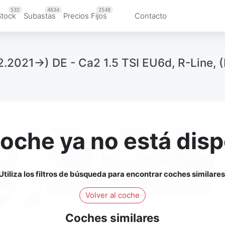
532
4634
2548
Stock
Subastas
Precios Fijos
Contacto
2021->) DE - Ca2 1.5 TSI EU6d, R-Line, (F
coche ya no está disp
Utiliza los filtros de búsqueda para encontrar coches similares
Inicia sesión para ver todas las fotos
Volver al coche
Coches similares