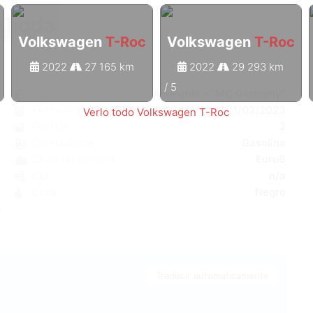
Volkswagen
T-Roc
Volkswagen
T-Roc
2022
27 165 km
2022
29 293 km
1
/
5
c
País de origen
Alemania - "MC Germany"
o
Fecha Primera Matriculación
01/02/2023
Verlo todo Volkswagen T-Roc
7
Puertas
2
r
Combustible
Gasolina
C
Clase de emisión
Euro6
W
CO₂
n/a
a
Color
Negro
5
Traducir automáticamente