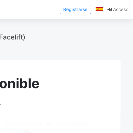
Registrarse
Acceso
acelift)
onible
.
Información de la subasta