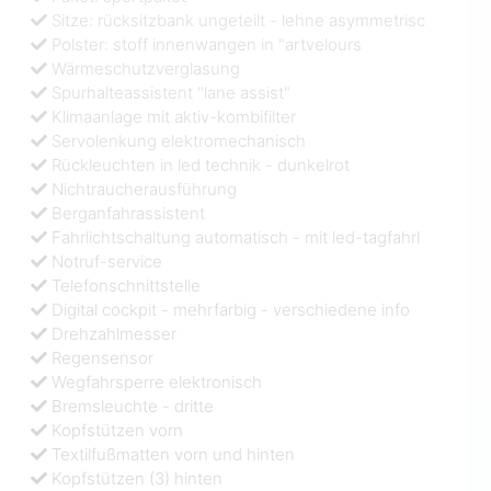
Sitze: rücksitzbank ungeteilt - lehne asymmetrisc
Polster: stoff innenwangen in "artvelours
Wärmeschutzverglasung
Spurhalteassistent "lane assist"
Klimaanlage mit aktiv-kombifilter
Servolenkung elektromechanisch
Rückleuchten in led technik - dunkelrot
Nichtraucherausführung
Berganfahrassistent
Fahrlichtschaltung automatisch - mit led-tagfahrl
Notruf-service
Telefonschnittstelle
Digital cockpit - mehrfarbig - verschiedene info
Drehzahlmesser
Regensensor
Wegfahrsperre elektronisch
Bremsleuchte - dritte
Kopfstützen vorn
Textilfußmatten vorn und hinten
Kopfstützen (3) hinten