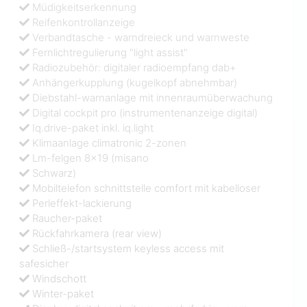
Müdigkeitserkennung
Reifenkontrollanzeige
Verbandtasche - warndreieck und warnweste
Fernlichtregulierung "light assist"
Radiozubehör: digitaler radioempfang dab+
Anhängerkupplung (kugelkopf abnehmbar)
Diebstahl-warnanlage mit innenraumüberwachung
Digital cockpit pro (instrumentenanzeige digital)
Iq.drive-paket inkl. iq.light
Klimaanlage climatronic 2-zonen
Lm-felgen 8x19 (misano
Schwarz)
Mobiltelefon schnittstelle comfort mit kabelloser
Perleffekt-lackierung
Raucher-paket
Rückfahrkamera (rear view)
Schließ-/startsystem keyless access mit
safesicher
Windschott
Winter-paket