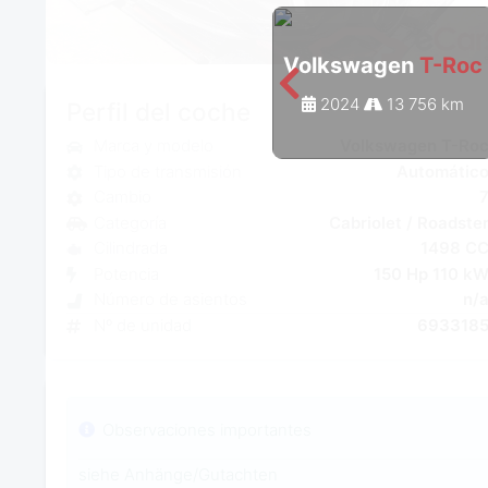
Volkswagen
T-Roc
2024
13 756 km
Perfil del coche
Marca y modelo
Volkswagen T-Ro
Tipo de transmisión
Automátic
Cambio
Categoría
Cabriolet / Roadste
Cilindrada
1498 C
Potencia
150 Hp 110 k
Número de asientos
n/
Nº de unidad
693318
Observaciones importantes
siehe Anhänge/Gutachten