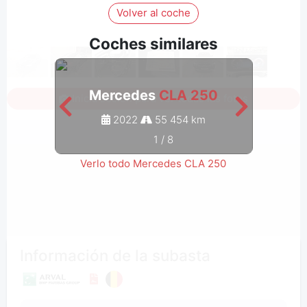
Volver al coche
Coches similares
Mercedes
CLA 250
M
Inicia sesión para ver todas las fotos
2022
55 454 km
1
/
8
Verlo todo Mercedes CLA 250
Información de la subasta