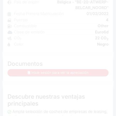
País de origen
Bélgica - "BE-20-ATWERP-
BELCAR_NOORD"
Fecha Primera Matriculación
01/02/2022
Puertas
4
Combustible
Other
Clase de emisión
Euro6d
CO₂
22 CO
2
Color
Negro
Documentos
Inicie sesión para ver la apreciación
Descubre nuestras ventajas
principales
Amplia selección de coches de empresas de leasing,