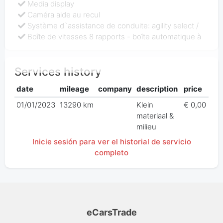
Media display
Caméra aide au recul
Système d`assistance de conduite: agility select /
Boîte de vitesses 8 rapports - boîte automatique à
Services history
date
mileage
company
description
price
01/01/2023
13290 km
Klein
€ 0,00
materiaal &
milieu
Inicie sesión para ver el historial de servicio
completo
eCarsTrade