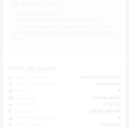
Descripción subasta
(1) Allocation rate
60%
(2) Auction results may take up to
24
hours.
(3) Most vehicles have a service history, but note
that if it's not online, it may not be available for that
car.
Perfil del coche
Marca y modelo
Mercedes CLA 250
Tipo de transmisión
Automático
Cambio
8
Categoría
Coche sedán
Cilindrada
1332 CC
Potencia
218 Hp 160 kW
Número de asientos
5
Nº de unidad
7242993