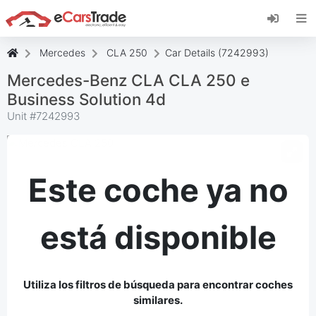
Instala la aplicación web de eCarsTrade,
añádela a tu pantalla de inicio y recibe
actualizaciones al instante.
Mercedes
CLA 250
Car Details (7242993)
Instalar
Cancelar
Mercedes-Benz CLA CLA 250 e
Business Solution 4d
Unit #
7242993
Este coche ya no
está disponible
Utiliza los filtros de búsqueda para encontrar coches
similares.