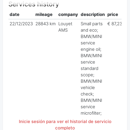
Services history
date
mileage
company
description
price
22/12/2023
28843 km
Louyet
Small parts
€ 87,23
AMS
and eco;
BMW/MINI
service
engine oil;
BMW/MINI
service
standard
scope;
BMW/MINI
vehicle
check;
BMW/MINI
service
microfilter;
Inicie sesión para ver el historial de servicio
completo