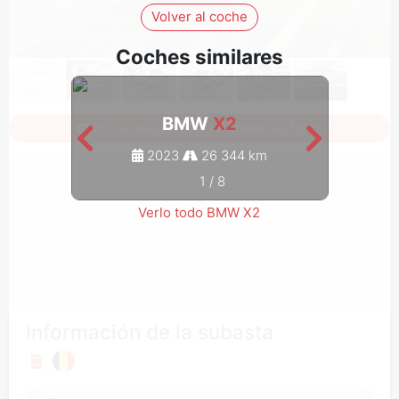
Volver al coche
Coches similares
BMW
X2
Inicia sesión para ver todas las fotos
2023
26 344 km
1
/
8
Verlo todo BMW X2
Información de la subasta