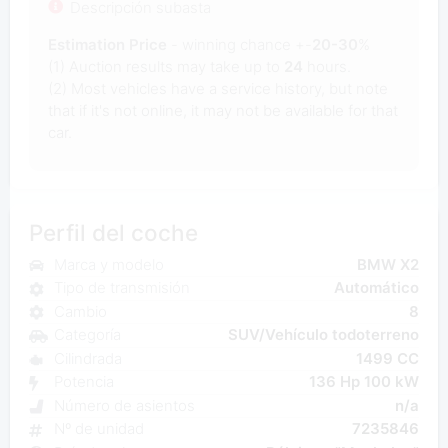
Descripción subasta
Estimation Price
- winning chance +-
20-30
%
(1) Auction results may take up to
24
hours.
(2) Most vehicles have a service history, but note
that if it's not online, it may not be available for that
car.
Perfil del coche
Marca y modelo
BMW X2
Tipo de transmisión
Automático
Cambio
8
Categoría
SUV/Vehículo todoterreno
Cilindrada
1499 CC
Potencia
136 Hp 100 kW
Número de asientos
n/a
Nº de unidad
7235846