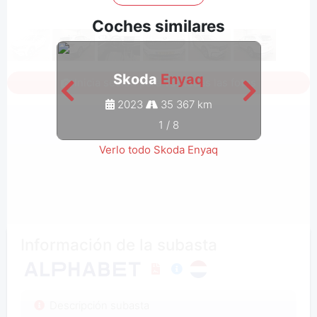
Coches similares
Skoda
Enyaq
Inicia sesión para ver todas las fotos
2023
35 367 km
1
/
8
Verlo todo Skoda Enyaq
Información de la subasta
Descripción subasta