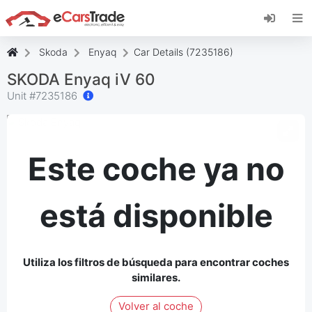
Instala la aplicación web de eCarsTrade,
añádela a tu pantalla de inicio y recibe
actualizaciones al instante.
Skoda
Enyaq
Car Details (7235186)
Instalar
Cancelar
SKODA Enyaq iV 60
Unit #
7235186
Este coche ya no
está disponible
Utiliza los filtros de búsqueda para encontrar coches
similares.
Volver al coche