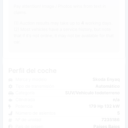
Pay attention! Image / Photos wins from text in
claims.
(1) Auction results may take up to
4
working days.
(2) Most vehicles have a service history, but note
that if it's not online, it may not be available for that
car.
Perfil del coche
Marca y modelo
Skoda Enyaq
Tipo de transmisión
Automático
Categoría
SUV/Vehículo todoterreno
Cilindrada
n/a
Potencia
179 Hp 132 kW
Número de asientos
5
Nº de unidad
7235186
País de origen
Países Bajos