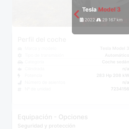
Tesla
Model 3
2022
29 167 km
Perfil del coche
Marca y modelo
Tesla Model 
Tipo de transmisión
Automátic
Categoría
Coche sedá
Cilindrada
n/
Potencia
283 Hp 208 k
Número de asientos
n/
Nº de unidad
723415
Equipación - Opciones
Seguridad y protección