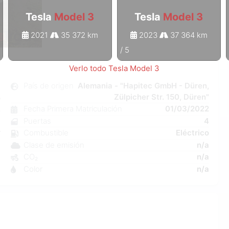
Tesla
Model 3
Tesla
Model 3
2021
35 372 km
2023
37 364 km
1
/
5
Verlo todo Tesla Model 3
3
País de origen
Alemania - "Hapitec GmbH - Düren,
Zülpicher Str. 150, Düren"
o
Fecha Primera Matriculación
01/03/2022
n
Puertas
4
a
Combustible
Eléctrico
W
Clase de emisión
n/a
a
CO₂
n/a
6
Color
n/a