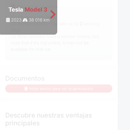
Descripción subasta
Tesla
Model 3
Tesla
Model 3
(1) Allocation rate
98%
2023
38 016 km
2022
50 256 km
(2) Auction results may take up to
2
working
days.
(3) Most vehicles have a service history, but
note that if it's not online, it may not be
available for that car.
Documentos
Inicie sesión para ver la apreciación
Descubre nuestras ventajas
principales