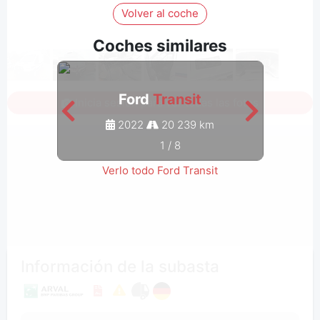
Volver al coche
Coches similares
Ford
Transit
Inicia sesión para ver todas las fotos
2022
20 239 km
1
/
8
Verlo todo Ford Transit
Información de la subasta