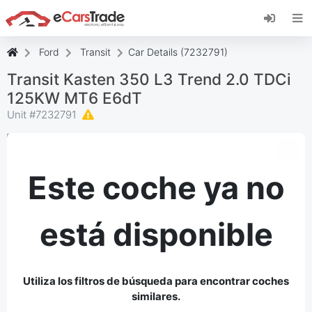
Instala la aplicación web de eCarsTrade,
añádela a tu pantalla de inicio y recibe
actualizaciones al instante.
Ford
Transit
Car Details (7232791)
Instalar
Cancelar
Transit Kasten 350 L3 Trend 2.0 TDCi
125KW MT6 E6dT
Unit #
7232791
Este coche ya no
está disponible
Utiliza los filtros de búsqueda para encontrar coches
similares.