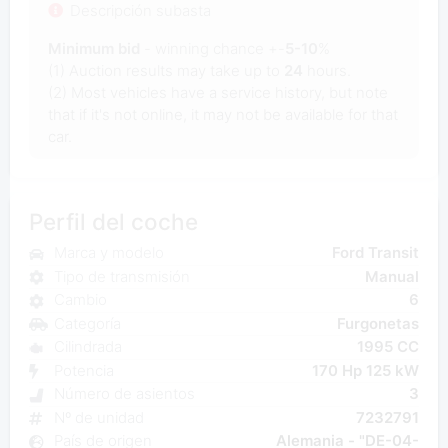
Descripción subasta
Minimum bid
- winning chance +-
5-10
%
(1) Auction results may take up to
24
hours.
(2) Most vehicles have a service history, but note
that if it's not online, it may not be available for that
car.
Perfil del coche
Marca y modelo
Ford Transit
Tipo de transmisión
Manual
Cambio
6
Categoría
Furgonetas
Cilindrada
1995 CC
Potencia
170 Hp 125 kW
Número de asientos
3
Nº de unidad
7232791
País de origen
Alemania - "DE-04-