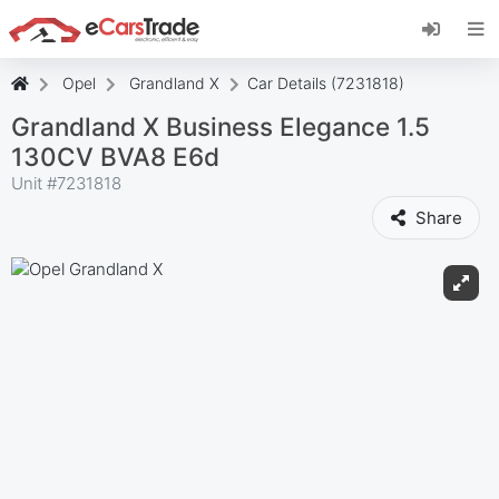
Instala la aplicación web de eCarsTrade,
añádela a tu pantalla de inicio y recibe
actualizaciones al instante.
Opel
Grandland X
Car Details (7231818)
Instalar
Cancelar
Grandland X Business Elegance 1.5
130CV BVA8 E6d
Unit #
7231818
Share