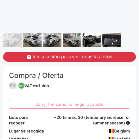
Inicia sesión para ver todas las fotos
Compra / Oferta
VAT excluido
FIX
Sorry, the car is no longer available
Listo para
~20 to max. 30 (temporary increase for
recoger
summer season)
Lugar de recogida
Belgium