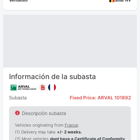
Vendedor
Solaf NV
Información de la subasta
Subasta
Fixed Price: ARVAL 101892
Descripción subasta
Vehicles originating from
France
:
(1)
Delivery may take
+/- 2 weeks.
(2) Most vehicles
dont have a Certificate of Conformity