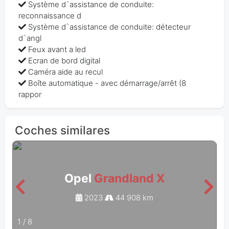
Système d`assistance de conduite:
reconnaissance d
Système d`assistance de conduite: détecteur
d`angl
Feux avant a led
Ecran de bord digital
Caméra aide au recul
Boîte automatique - avec démarrage/arrêt (8
rappor
Coches similares
Opel
Grandland X
2023
44 908 km
1
/
8