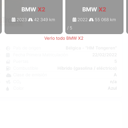
BMW
X2
BMW
X2
2023
42 349 km
2022
55 068 km
1
/
5
Verlo todo BMW X2
2
País de origen
Bélgica - "HM Tongeren"
o
Fecha Primera Matriculación
22/02/2022
o
Puertas
5
C
Combustible
Híbrido (gasolina / eléctrico)
W
Clase de emisión
A
5
CO₂
n/a
7
Color
Azul