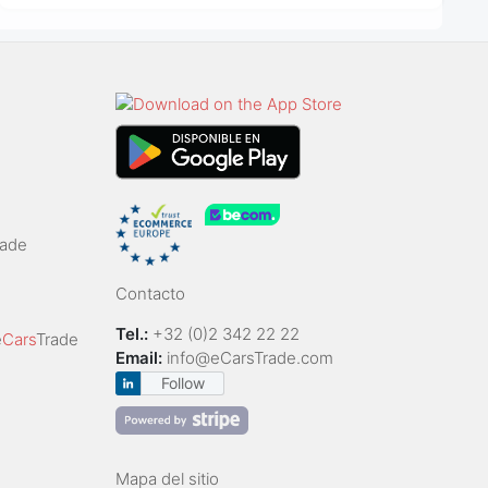
rade
Contacto
Tel.:
+32 (0)2 342 22 22
e
Cars
Trade
Email:
info@eCarsTrade.com
Follow
Mapa del sitio