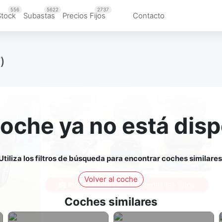
556
5622
2737
Stock
Subastas
Precios Fijos
Contacto
)
coche ya no está disp
Utiliza los filtros de búsqueda para encontrar coches similares
Volver al coche
Inicia sesión para ver todas las fotos
Coches similares