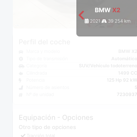
BMW
X2
2021
39 254 km
Perfil del coche
Marca y modelo
BMW X
Tipo de transmisión
Automátic
Categoría
SUV/Vehículo todoterren
Cilindrada
1499 C
Potencia
125 Hp 92 k
Número de asientos
Nº de unidad
723093
Equipación - Opciones
Otro tipo de opciones
Tracción total