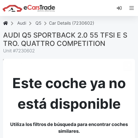
Instala la aplicación web de eCarsTrade,
añádela a tu pantalla de inicio y recibe
actualizaciones al instante.
Audi
Q5
Car Details (7230602)
Instalar
Cancelar
AUDI Q5 SPORTBACK 2.0 55 TFSI E S
TRO. QUATTRO COMPETITION
Unit #
7230602
Este coche ya no
está disponible
Utiliza los filtros de búsqueda para encontrar coches
similares.