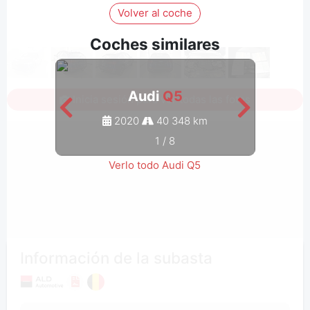
Volver al coche
Coches similares
Audi
Q5
Inicia sesión para ver todas las fotos
2020
40 348 km
1
/
8
Verlo todo Audi Q5
Información de la subasta