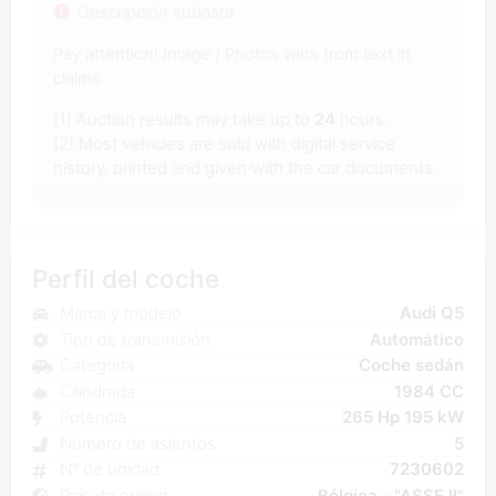
Descripción subasta
Pay attention! Image / Photos wins from text in
claims.
(1) Auction results may take up to
24
hours.
(2) Most vehicles are sold with digital service
history, printed and given with the car documents.
Perfil del coche
Marca y modelo
Audi Q5
Tipo de transmisión
Automático
Categoría
Coche sedán
Cilindrada
1984 CC
Potencia
265 Hp 195 kW
Número de asientos
5
Nº de unidad
7230602
País de origen
Bélgica - "ASSE II"