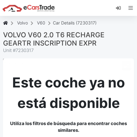
Instala la aplicación web de eCarsTrade,
añádela a tu pantalla de inicio y recibe
actualizaciones al instante.
Volvo
V60
Car Details (7230317)
Instalar
Cancelar
VOLVO V60 2.0 T6 RECHARGE
GEARTR INSCRIPTION EXPR
Unit #
7230317
Este coche ya no
está disponible
Utiliza los filtros de búsqueda para encontrar coches
similares.