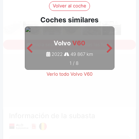
Volver al coche
Coches similares
Volvo
V60
Inicia sesión para ver todas las fotos
2022
49 867 km
1
/
8
Verlo todo Volvo V60
Información de la subasta