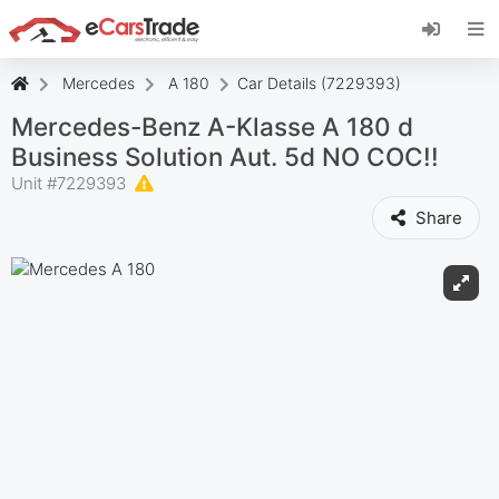
Instala la aplicación web de eCarsTrade,
añádela a tu pantalla de inicio y recibe
actualizaciones al instante.
Mercedes
A 180
Car Details (7229393)
Instalar
Cancelar
Mercedes-Benz A-Klasse A 180 d
Business Solution Aut. 5d NO COC!!
Unit #
7229393
Share