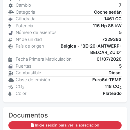
Cambio
7
Categoría
Coche sedán
Cilindrada
1461 CC
Potencia
116 Hp 85 kW
Número de asientos
5
Nº de unidad
7229393
País de origen
Bélgica - "BE-26-ANTWERP-
BELCAR_ZUID"
Fecha Primera Matriculación
01/07/2020
Puertas
5
Combustible
Diesel
Clase de emisión
Euro6d-TEMP
CO₂
118 CO
2
Color
Plateado
Documentos
Inicie sesión para ver la apreciación