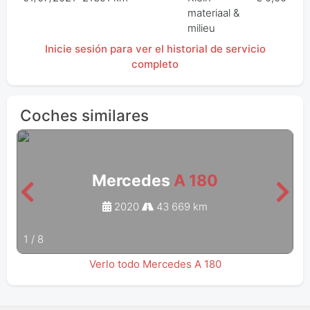
materiaal &
milieu
Inicie sesión para ver el historial de servicio
completo
Coches similares
Mercedes
A 180
2020
43 669 km
1
/
8
Verlo todo Mercedes A 180