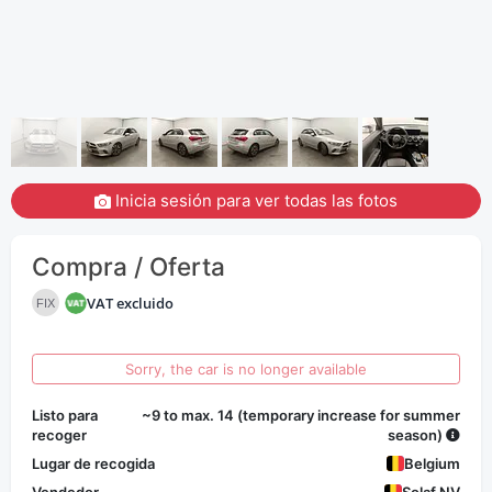
Inicia sesión para ver todas las fotos
Compra / Oferta
VAT excluido
FIX
Sorry, the car is no longer available
Listo para
~9 to max. 14 (temporary increase for summer
recoger
season)
Lugar de recogida
Belgium