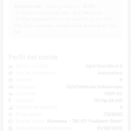
Minimum bid
- winning chance +-
5-10
%
(1) Auction results may take up to
24
hours.
(2) Most vehicles have a service history, but note
that if it's not online, it may not be available for that
car.
Perfil del coche
Marca y modelo
Opel Grandland X
Tipo de transmisión
Automático
Cambio
8
Categoría
SUV/Vehículo todoterreno
Cilindrada
1499 CC
Potencia
131 Hp 96 kW
Número de asientos
5
Nº de unidad
7229052
País de origen
Alemania - "DE-97-Faulbach-Roos"
Fecha Primera Matriculación
01/06/2023