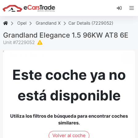
Instala la aplicación web de eCarsTrade,
añádela a tu pantalla de inicio y recibe
actualizaciones al instante.
Opel
Grandland X
Car Details (7229052)
Instalar
Cancelar
Grandland Elegance 1.5 96KW AT8 6E
Unit #
7229052
Este coche ya no
está disponible
Utiliza los filtros de búsqueda para encontrar coches
similares.
Volver al coche