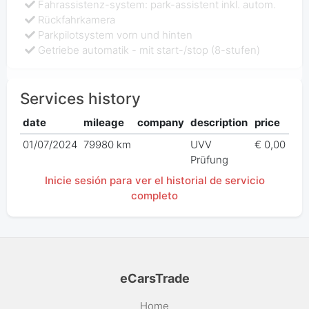
Fahrassistenz-system: park-assistent inkl. autom.
Rückfahrkamera
Parkpilotsystem vorn und hinten
Getriebe automatik - mit start-/stop (8-stufen)
Services history
date
mileage
company
description
price
01/07/2024
79980 km
UVV
€ 0,00
Prüfung
Inicie sesión para ver el historial de servicio
completo
eCarsTrade
Home