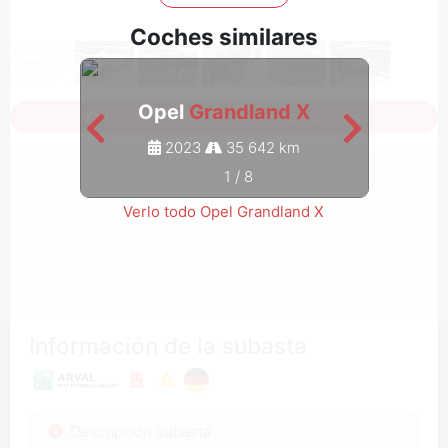
Coches similares
Opel
Grandland X
Inicia sesión para ver todas las fotos
2023
35 642 km
1
/
8
Verlo todo Opel Grandland X
Información de la subasta
Descripción subasta