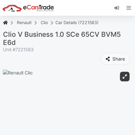
Instala la aplicación web de eCarsTrade,
añádela a tu pantalla de inicio y recibe
actualizaciones al instante.
Renault
Clio
Car Details (7221583)
Instalar
Cancelar
Clio V Business 1.0 SCe 65CV BVM5
E6d
Unit #
7221583
Share