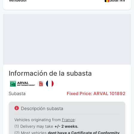
Vendedor
Solaf NV
Información de la subasta
Subasta
Fixed Price: ARVAL 101892
Descripción subasta
Vehicles originating from
France
:
(1)
Delivery may take
+/- 2 weeks.
(2) Most vehicles
dont have a Certificate of Conformity