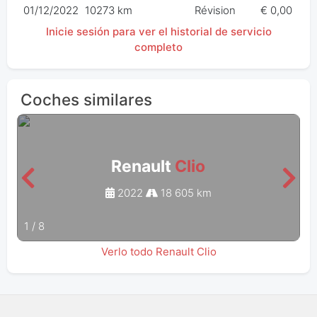
01/12/2022
10273 km
Révision
€ 0,00
Inicie sesión para ver el historial de servicio
completo
Coches similares
Renault
Clio
2022
18 605 km
1
/
8
Verlo todo Renault Clio