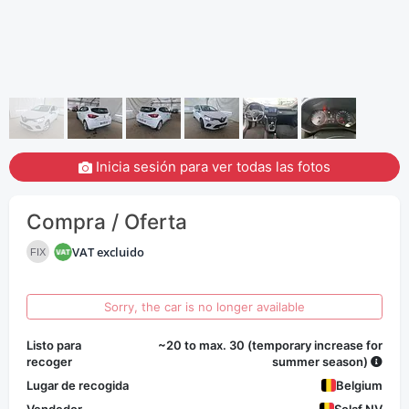
Inicia sesión para ver todas las fotos
Compra / Oferta
VAT excluido
FIX
Sorry, the car is no longer available
Listo para
~20 to max. 30 (temporary increase for
recoger
summer season)
Lugar de recogida
Belgium