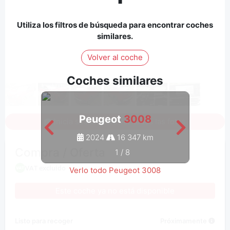
Utiliza los filtros de búsqueda para encontrar coches
similares.
Volver al coche
Coches similares
Peugeot
3008
Inicia sesión para ver todas las fotos
2024
16 347 km
Compra / Oferta
1
/
8
VAT excluido
Verlo todo Peugeot 3008
Este coche ya no está disponible
Listo para recoger
Próximamente