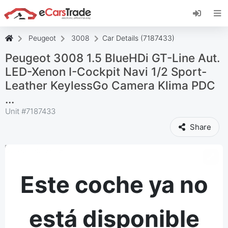
Instala la aplicación web de eCarsTrade,
añádela a tu pantalla de inicio y recibe
actualizaciones al instante.
Peugeot
3008
Car Details (7187433)
Instalar
Cancelar
Peugeot 3008 1.5 BlueHDi GT-Line Aut.
LED-Xenon I-Cockpit Navi 1/2 Sport-
Leather KeylessGo Camera Klima PDC
...
Unit #
7187433
Share
Este coche ya no
está disponible