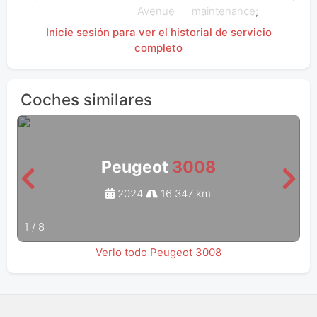
Avenue
maintenance;
Inicie sesión para ver el historial de servicio
completo
Coches similares
Peugeot
3008
2024
16 347 km
1
/
8
Verlo todo Peugeot 3008