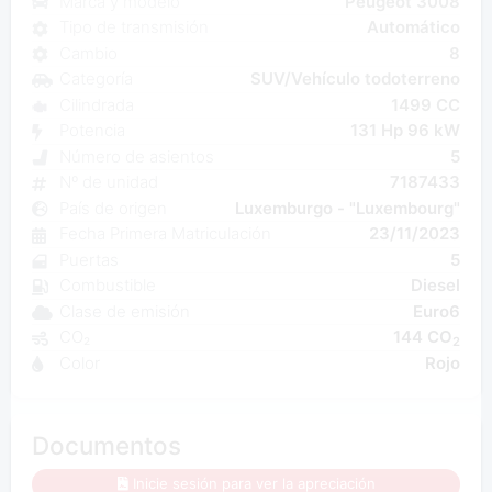
Marca y modelo
Peugeot 3008
Tipo de transmisión
Automático
Cambio
8
Categoría
SUV/Vehículo todoterreno
Cilindrada
1499 CC
Potencia
131 Hp 96 kW
Número de asientos
5
Nº de unidad
7187433
País de origen
Luxemburgo - "Luxembourg"
Fecha Primera Matriculación
23/11/2023
Puertas
5
Combustible
Diesel
Clase de emisión
Euro6
CO₂
144 CO
2
Color
Rojo
Documentos
Inicie sesión para ver la apreciación