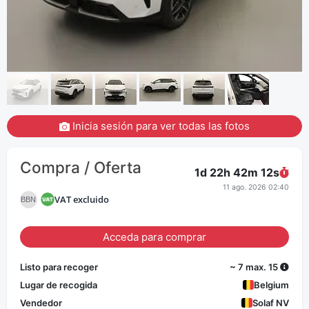
Inicia sesión para ver todas las fotos
Compra / Oferta
1d 22h 42m
12
s
11 ago. 2026 02:40
VAT excluido
BBN
Acceda para comprar
Listo para recoger
~ 7 max. 15
Lugar de recogida
Belgium
Vendedor
Solaf NV