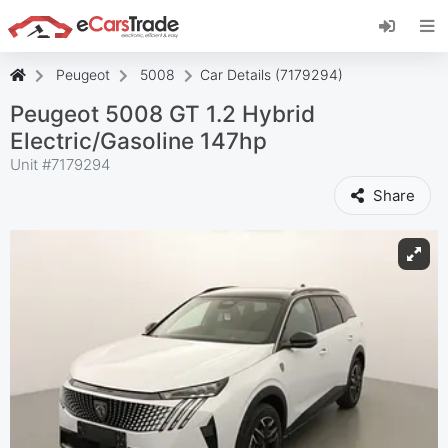
Instala la aplicación web de eCarsTrade,
añádela a tu pantalla de inicio y recibe
actualizaciones al instante.
Peugeot
5008
Car Details (7179294)
Instalar
Cancelar
Peugeot 5008 GT 1.2 Hybrid
Electric/Gasoline 147hp
Unit #
7179294
Share